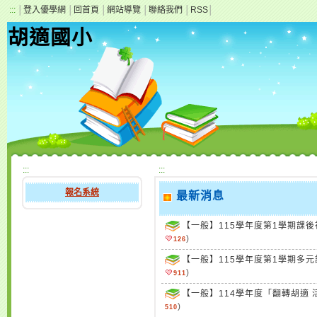
:::
│
登入優學網
│
回首頁
│
網站導覽
│
聯絡我們
│
RSS
│
胡適國小
:::
:::
報名系統
最新消息
【一般】115學年度第1學期課後
)
126
【一般】115學年度第1學期多元
)
911
【一般】114學年度「翻轉胡適 活
)
510