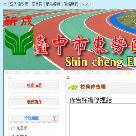
:::
│
登入優學網
│
回首頁
│
網站導覽
│
聯絡我們
│
RSS
│
:::
:::
校史沿革
校務佈告欄
佈告欄編修連結
學校簡介
行政組織
校長室