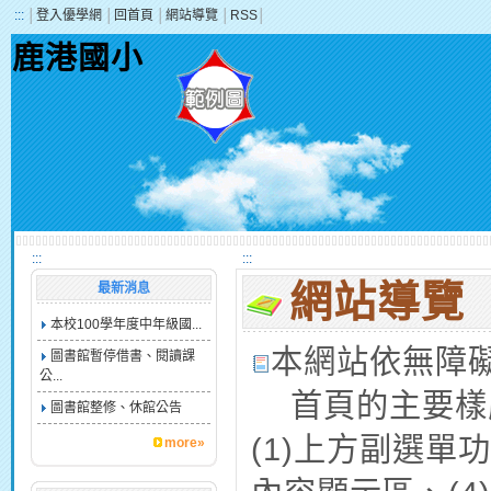
:::
│
登入優學網
│
回首頁
│
網站導覽
│
RSS
│
鹿港國小
:::
:::
網站導覽
最新消息
本校100學年度中年級國...
本網站依無障
圖書館暫停借書、閱讀課
公...
首頁的主要樣
圖書館整修、休館公告
(1)上方副選單
more»