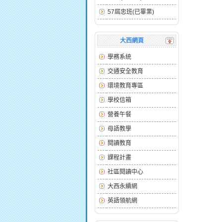
57屆忠班(已畢業)
大西網頁
學務系統
交通安全教育
環境教育專區
學校信箱
營養午餐
母語教學
閱讀教育
課程計畫
社區閱讀中心
大西永續網
英語領航網