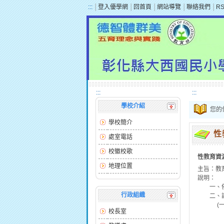
:::
│
登入優學網
│
回首頁
│
網站導覽
│
聯絡我們
│
R
:::
:::
學校介紹
您的
學校簡介
性
處室電話
校徽校歌
性教育資
地理位置
主旨：教
說明：
一、依據
行政組織
二、該中
(一)性
校長室
１、服務
２、提供