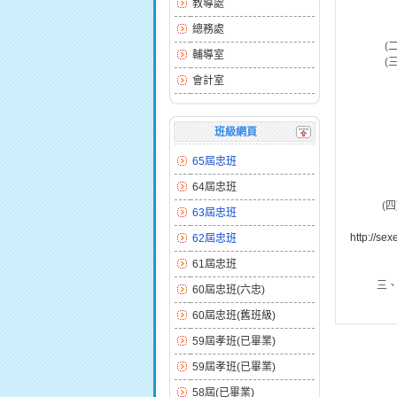
教導處
高中版
總務處
３、請
(二)協
輔導室
(三)
１、
會計室
(１)聯
(２)
(３)服
班級網頁
２、
(１)聯
65屆忠班
(２)
64屆忠班
(３)
(四)
63屆忠班
１、提供
http://se
62屆忠班
２、服務
61屆忠班
３、聯絡
三、如有
60屆忠班(六忠)
60屆忠班(舊班級)
59屆孝班(已畢業)
59屆孝班(已畢業)
58屆(已畢業)