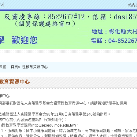
SS
│
站內
位置：
首頁
»
性教育資源中心
教育資源中心
源中心
育部委託財團法人杏陵醫學基金會設置性教育資源中心，請請轉知所屬善加運用
財團法人杏陵醫學基金會98年11月6日杏陵醫字第140號函辦理。
心提供內容摘述重點如下(詳如附件)：
教育教學資源網(
http://sexedu.moe.edu.tw/
)：
對象：國中小健康與體育、綜合領域老師，高中健康與護理、輔導、家政老師
內容：活動公告、新聞新知報導、時事評析、師資人才庫、性教育資源庫、教