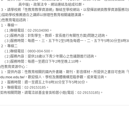
)、政策法令、網站連結及組成社群。
學校將「性教育教學資源網」聯結至學校網站，以發揮該網頁教學資源服務功
助學校推薦適合之講師以辦理性教育相關議題演講。
性教育電話諮詢：
專線一
絡電話：02-29104090。
服務內容：針對學生、教師、家長進行有關性方面)問題之諮詢。
務時間：每週一、三、五下午2至5時及每週一、二、五下午5時30分至8時3
專線二
絡電話：0800-004-500。
服務內容：提供18歲以下青少年關心之性議題進行諮詢。
服務時間：每週一至週日下午2時至晚上10時。
性教育資源中心：
內容：性教育相關的國內外書籍、期刊、影音媒材。所提供之書目可查詢「
xedu.moe.edu.tw/
，歡迎個人、學校及團體機構蒞臨參觀，或來電洽詢。
時間：週一至週五上午8時30分至下午5時30分。
電話：02-29153185。
相關問題，請電洽該基金會吳柏蓉小姐(電話：02-29153185)。