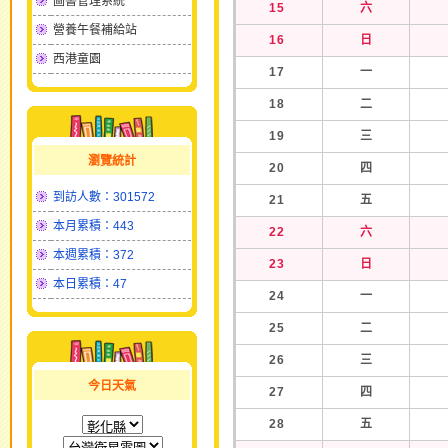
圖書管理系統
15
六
營養午餐補給站
16
日
西港童園
17
一
18
二
19
三
瀏覽統計
20
四
到訪人數：301572
21
五
本月累積：443
22
六
本週累積：372
23
日
本日累積：47
24
一
25
二
26
三
今日天氣
27
四
28
五