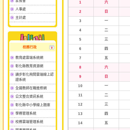
家長會
1
六
人事處
2
日
主計處
3
一
4
二
5
三
校務行政
6
四
教育處雲端系統網
7
五
彰化縣教育資源網
8
六
讀步彰化飛閱雲端線上認
9
日
證系統
10
一
全國教師在職進修網
11
二
公文整合資訊系統
12
三
彰化縣中小學線上題庫
學務管理系統
13
四
校務雲端管理系統
14
五