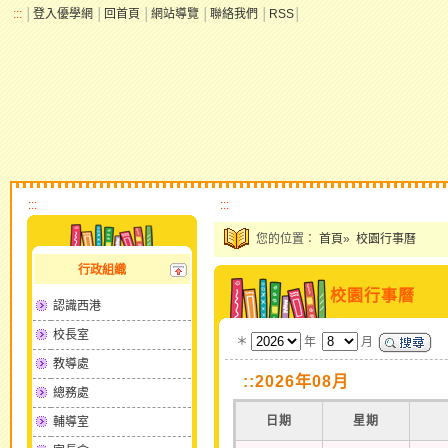
:::
│
登入優學網
│
回首頁
│
網站導覽
│
聯絡我們
│
RSS
│
:::
:::
您的位置：
首頁
»
校園行事曆
行政組織
校園行事曆
認識西港
校長室
＊
年
月
教導處
::2026年08月
總務處
日期
星期
輔導室