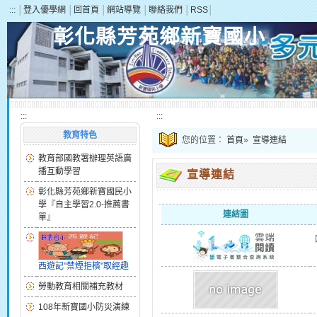
:::
│
登入優學網
│
回首頁
│
網站導覽
│
聯絡我們
│
RSS
│
彰化縣芳苑鄉新寶國小
:::
:::
教育特色
您的位置：
首頁
»
宣導連結
教育部國教署辦理英語廣
播互動學習
宣導連結
彰化縣芳苑鄉新寶國民小
學『自主學習2.0-推薦書
連結圖
單』
西遊記"禁煙拒檳"取經趣
勞動教育相關補充教材
108年新寶國小防災演練