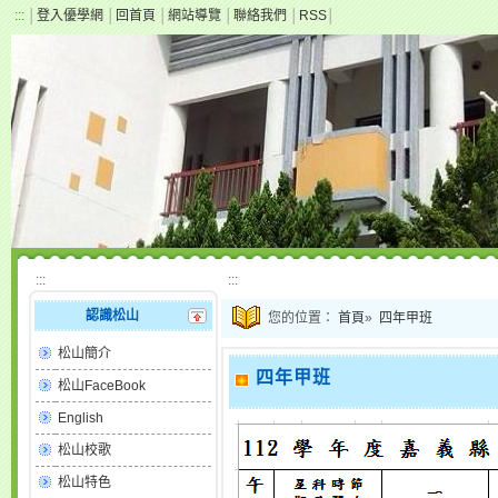
:::
│
登入優學網
│
回首頁
│
網站導覽
│
聯絡我們
│
RSS
│
:::
:::
認識松山
您的位置：
首頁
»
四年甲班
松山簡介
四年甲班
松山FaceBook
English
松山校歌
松山特色