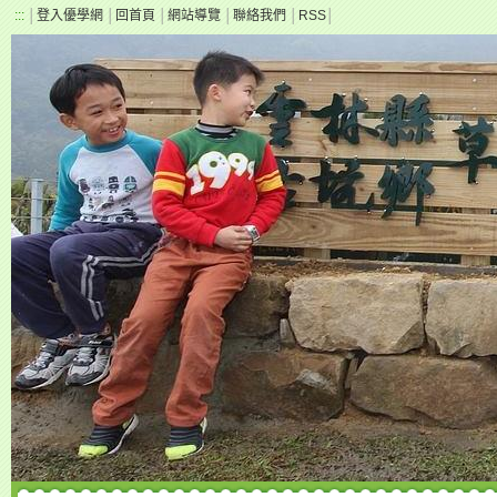
:::
│
登入優學網
│
回首頁
│
網站導覽
│
聯絡我們
│
RSS
│