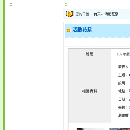
:::
:::
您的位置：
首頁
»
活動花絮
活動花絮
班網
107年度
發表人
主題：
說明：
相簿資料
地點：
日期：
張數：
瀏覽數