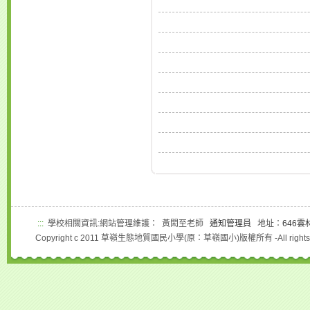
:::
學校相關資訊:網站管理維護： 黃閎至老師
通知管理員
地址：
646雲
Copyright c 2011 草嶺生態地質國民小學(原：草嶺國小)版權所有 -All rights r