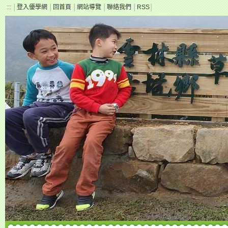
:::
│
登入優學網
│
回首頁
│
網站導覽
│
聯絡我們
│
RSS
│