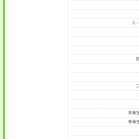
八
草嶺
草嶺