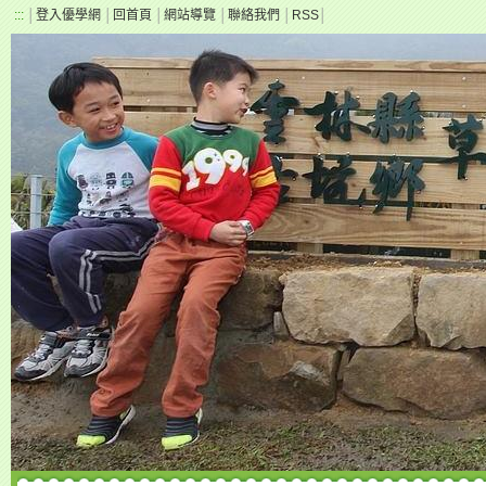
:::
│
登入優學網
│
回首頁
│
網站導覽
│
聯絡我們
│
RSS
│