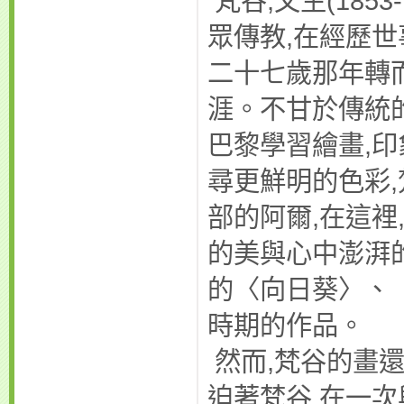
梵谷,文生(185
眾傳教,在經歷世
二十七歲那年轉
涯。不甘於傳統
巴黎學習繪畫,
尋更鮮明的色彩
部的阿爾,在這裡
的美與心中澎湃
的〈向日葵〉、
時期的作品。
然而,梵谷的畫
迫著梵谷,在一