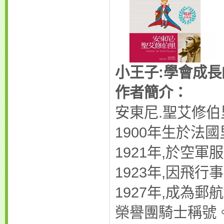
小王子
:
學會成長
作者簡介：
安東尼.聖艾修伯里(An
1900年生於法
1921年,於空
1923年,因飛
1927年,成為
榮譽團騎士稱號