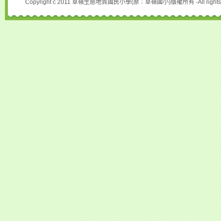
Copyright c 2011 草嶺生態地質國民小學(原：草嶺國小)版權所有 -All rights r