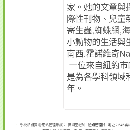
家。她的文章與
際性刊物、兒童雜
寄生蟲,蜘蛛網,
小動物的生活與
南西.霍諾維奇Nanc
一位來自紐約市
是為各學科領域
年。
:::
學校相關資訊:網站管理維護： 黃閎至老師
通知管理員
地址：
646雲