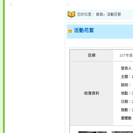
:::
:::
您的位置：
首頁
»
活動花絮
活動花絮
班網
107年度
發表人
主題：
說明：
相簿資料
地點：
日期：
張數：
瀏覽數