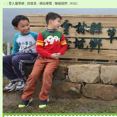
:::
│
登入優學網
│
回首頁
│
網站導覽
│
聯絡我們
│
RSS
│