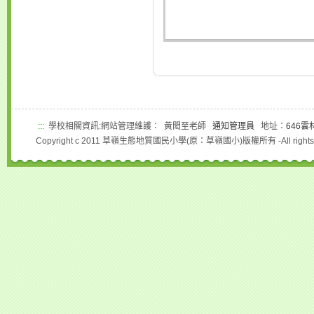
:::
學校相關資訊:網站管理維護： 黃閎至老師
通知管理員
地址：
646雲
Copyright c 2011 草嶺生態地質國民小學(原：草嶺國小)版權所有 -All rights r