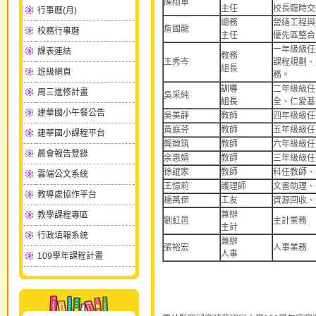
陳栩軍
主任
校長臨時交
行事曆(月)
總務
營繕工程與
詹國龍
校務行事曆
主任
優先區整合
一年級級任
課表連結
教務
王秀岑
課程規劃、
組長
班級網頁
務。
訓導
二年級級任
周三進修計畫
吳采純
組長
全、仁愛基
建華國小午餐公告
吳美靜
教師
四年級級任
黃庭芬
教師
五年級級任
建華國小課程平台
龔媺筑
教師
六年級級任
晨會報告登錄
余惠娟
教師
三年級級任
徐誼家
教師
科任教師、
雲端公文系統
王憶莉
護理師
文書助理、
教導處協作平台
楊萬保
工友
資源回收、
兼辦
教學課程專區
劉虹邑
主計業務
主計
行政填報系統
兼辦
張裕宏
人事業務
人事
109學年課程計畫