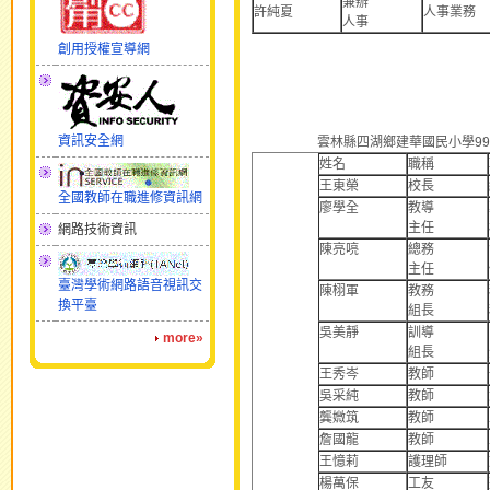
兼辦
許純夏
人事業務
人事
創用授權宣導網
資訊安全網
雲林縣四湖鄉建華國民小學99學
姓名
職稱
王東榮
校長
全國教師在職進修資訊網
廖學全
教導
主任
網路技術資訊
陳亮喨
總務
主任
臺灣學術網路語音視訊交
陳栩軍
教務
換平臺
組長
吳美靜
訓導
more»
組長
王秀岑
教師
吳采純
教師
龔媺筑
教師
詹國龍
教師
王憶莉
護理師
楊萬保
工友