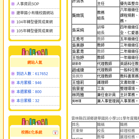
許清水
主任
優先區整合
人事資訊SOP
六年級級任
教務
建華國小有機校園網站
龔媺筑
課程規劃、
組長
務。
104年轉型優質成果網
訓導
四年級級任
吳采純
105年轉型優質成果網
組長
全、仁愛基
王秀岑
教師
五年級級任
吳美靜
教師
三年級級任
吳素青
教師
二年級級任
王怡婷
教師
一年級級任
網站人氣
代理教師
英語科任教
胡景奇
趙彧婕
代理教師
一般科任教
到訪人數：617652
吳佩玲
代理教師
教科書業務
王憶莉
護理師
文書助理、
本月累積：946
翁景星
工友
整理環境、
本週累積：800
林筠雅
兼任會計員
主計業務。
本日累積：32
兼人事管理員
人事業務。
吳映瑾
雲林縣四湖鄉建華國民小學101學年度職務執
姓名
職稱
職務
王東榮
校長
綜理校務
校務E化系統
教導
襄理校務、