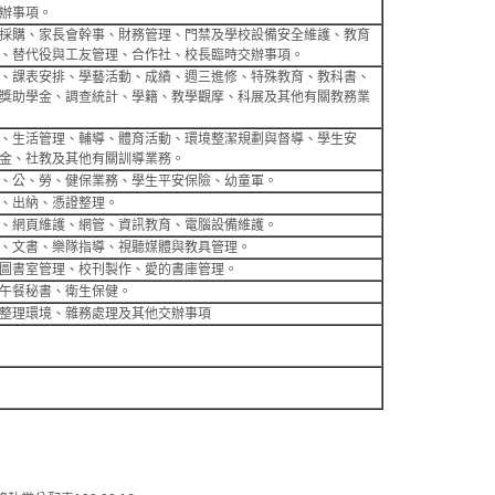
辦事項。
採購、家長會幹事、財務管理、門禁及學校設備安全維護、教育
、替代役與工友管理、合作社、校長臨時交辦事項。
、課表安排、學藝活動、成績、週三進修、特殊教育、教科書、
獎助學金、調查統計、學籍、教學觀摩、科展及其他有關教務業
、生活管理、輔導、體育活動、環境整潔規劃與督導、學生安
金、社教及其他有關訓導業務。
、公、勞、健保業務、學生平安保險、幼童軍。
、出納、憑證整理。
、網頁維護、網管、資訊教育、電腦設備維護。
、文書、樂隊指導、視聽媒體與教具管理。
圖書室管理、校刊製作、愛的書庫管理。
午餐秘書、衛生保健。
整理環境、雜務處理及其他交辦事項