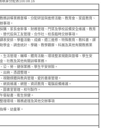
掌分配表100.08.16
教務訓導業務督導、分配研習與進修活動、教育會、家庭教育、
辦事項。
採購、家長會幹事、財務管理、門禁及學校設備安全維護、教育
、替代役與工友管理、合作社、校長臨時交辦事項。
課表安排、學藝活動、成績、週三進修、特殊教育、教科書、課
助學金、調查統計、學籍、教學觀摩、科展及其他有關教務業
、生活管理、輔導、體育活動、環境整潔規劃與督導、學生安
金、社教及其他有關訓導業務。
、公、勞、健保業務、學生平安保險。
、出納、憑證整理。
、視聽媒體與教具管理、愛的書庫管理。
、網頁維護、網管、資訊教育、電腦設備維護。
、圖書室管理、校刊製作。
午餐秘書、衛生保健。
整理環境、雜務處理及其他交辦事項
指導、幼童軍。