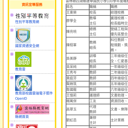
雲林縣四湖鄉建華國民小學100學年度職務執
資訊宣導服務
姓名
職稱
職務
王東榮
校長
綜理校務
教導
襄理校務、
廖學全
性別平等教育網
主任
校長臨時交
總務
營繕工程與
陳亮喨
主任
優先區整合
科任教師、
教務
陳栩軍
程規劃、獎
國家資通安全網
組長
務。
訓導
三年級级任
吳美靜
組長
全、仁愛基
吳采純
教師
一年級级任
教育雲
王秀岑
教師
二年級级任
黃庭芬
教師
四年級级任
龔媺筑
教師
五年級级任
詹國龍
教師
六年級级任
教育部校園雲端電子郵件
王憶莉
護理師
文書助理、
OpenID
楊萬保
工友
資源回收、
代理
高翠玉
文書、樂隊
教師
縣網首頁
兼辦
劉虹邑
主計業務
主計