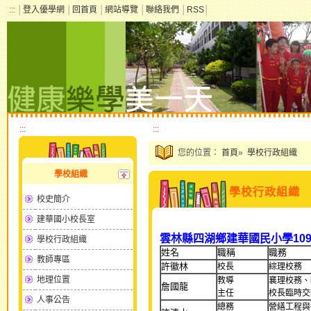
:::
│
登入優學網
│
回首頁
│
網站導覽
│
聯絡我們
│
RSS
│
:::
:::
您的位置：
首頁
»
學校行政組織
學校組織
學校行政組織
校史簡介
建華國小校長室
雲林縣四湖鄉建華國民小學10
學校行政組織
姓名
職稱
職務
教師專區
許徽林
校長
綜理校務
地理位置
教導
襄理校務、
詹國龍
主任
校長臨時交
人事公告
總務
營繕工程與