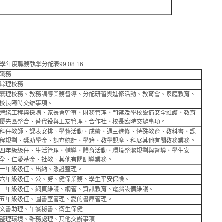
年度職務執掌分配表99.08.16
職務
綜理校務
襄理校務、教務訓導業務督導、分配研習與進修活動、教育會、家庭教育、
校長臨時交辦事項。
營繕工程與採購、家長會幹事、財務管理、門禁及學校設備安全維護、教育
優先區整合、替代役與工友管理、合作社、校長臨時交辦事項。
科任教師、課表安排、學藝活動、成績、週三進修、特殊教育、教科書、課
程規劃、獎助學金、調查統計、學籍、教學觀摩、科展其他有關教務業務。
四年級级任、生活管理、輔導、體育活動、環境整潔規劃與督導、學生安
全、仁愛基金、社教、其他有關訓導業務。
一年級级任、出納、憑證整理。
六年級级任、公、勞、健保業務、學生平安保險。
二年級级任、網頁維護、網管、資訊教育、電腦設備維護。
五年級级任、圖書室管理、愛的書庫管理。
文書助理、午餐秘書、衛生保健
整理環境、雜務處理、其他交辦事項