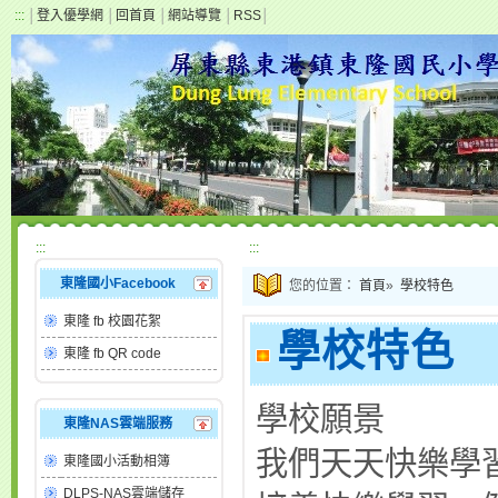
:::
│
登入優學網
│
回首頁
│
網站導覽
│
RSS
│
:::
:::
東隆國小Facebook
您的位置：
首頁
»
學校特色
東隆 fb 校園花絮
學校特色
東隆 fb QR code
學校願景
東隆NAS雲端服務
我們天天快樂學
東隆國小活動相簿
DLPS-NAS雲端儲存