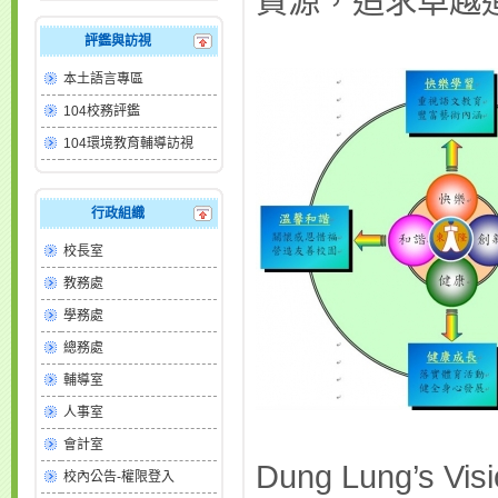
資源，追求卓越
評鑑與訪視
本土語言專區
104校務評鑑
104環境教育輔導訪視
行政組織
校長室
教務處
學務處
總務處
輔導室
人事室
會計室
Dung Lung’s Vis
校內公告-權限登入