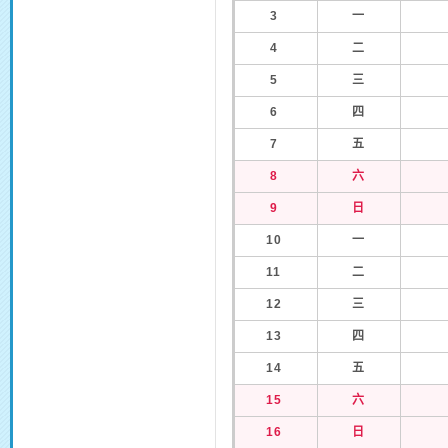
3
一
4
二
5
三
6
四
7
五
8
六
9
日
10
一
11
二
12
三
13
四
14
五
15
六
16
日