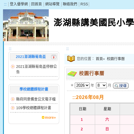
:::
│
登入優學網
│
回首頁
│
網站導覽
│
聯絡我們
│
RSS
│
澎湖縣講美國民小
:::
:::
2021澎湖縣菊島盃
您的位置：
首頁
»
校園行事曆
2021澎湖縣菊島盃停辦公
告
校園行事曆
＊
年
月
學校總體課程計畫
::2026年08月
縣府同意備查公文電子檔
109學校總體課程計畫
日期
星期
more»
1
六
2
日