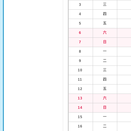
3
三
4
四
5
五
6
六
7
日
8
一
9
二
10
三
11
四
12
五
13
六
14
日
15
一
16
二