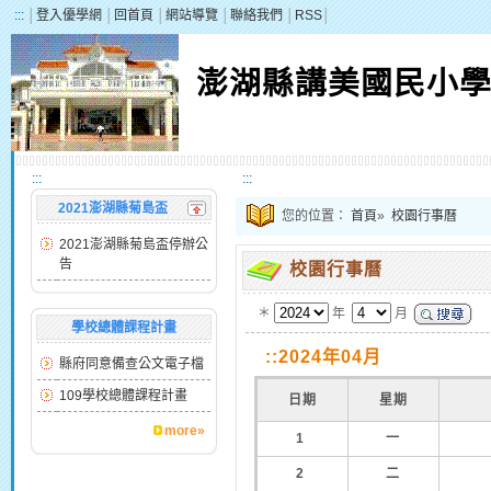
:::
│
登入優學網
│
回首頁
│
網站導覽
│
聯絡我們
│
RSS
│
澎湖縣講美國民小
:::
:::
2021澎湖縣菊島盃
您的位置：
首頁
»
校園行事曆
2021澎湖縣菊島盃停辦公
告
校園行事曆
＊
年
月
學校總體課程計畫
::2024年04月
縣府同意備查公文電子檔
109學校總體課程計畫
日期
星期
more»
1
一
2
二