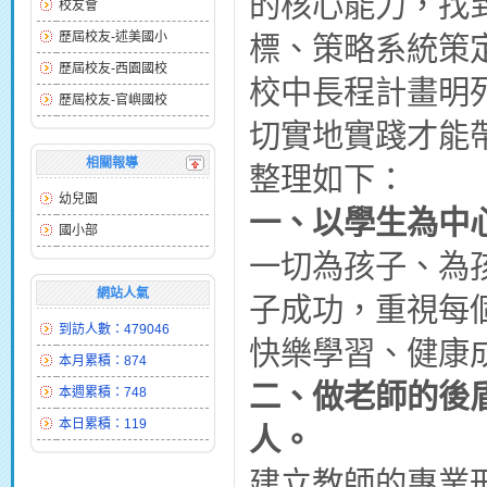
的核心能力，找
校友會
歷屆校友-述美國小
標、策略系統策
歷屆校友-西園國校
校中長程計畫明
歷屆校友-官嶼國校
切實地實踐才能
相關報導
整理如下：
幼兒園
一、
以學生為中
國小部
一切為孩子、為
網站人氣
子成功，重視每
到訪人數：479046
快樂學習、健康
本月累積：874
二、
做老師的後
本週累積：748
本日累積：119
人。
建立教師的專業