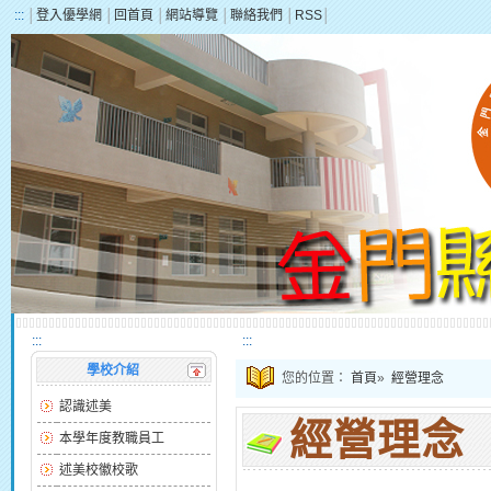
:::
│
登入優學網
│
回首頁
│
網站導覽
│
聯絡我們
│
RSS
│
:::
:::
學校介紹
您的位置：
首頁
»
經營理念
認識述美
經營理念
本學年度教職員工
述美校徽校歌