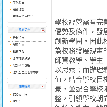
學校特色
經營理念
孟述美將軍簡介
學校經營需有完
優勢及條件，發
訊息公告
最新消息
創新學園。因此
課程計畫
為校務發展規畫
檔案下載
師資教學、學生
各項活動紀錄
教師研習專區
以思索；而辦理
法規公告及表單申請
值，結合學校目
相關組織
景，並配合學校
愛心志工隊
整，引領學校朝
家長會