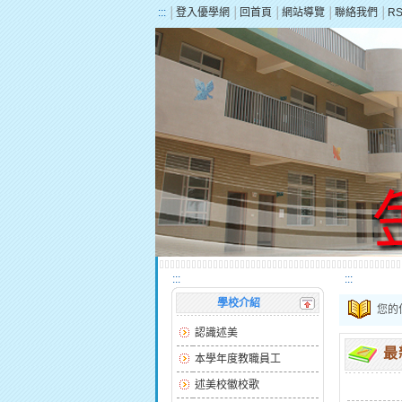
:::
│
登入優學網
│
回首頁
│
網站導覽
│
聯絡我們
│
R
:::
:::
學校介紹
您的
認識述美
最
本學年度教職員工
述美校徽校歌