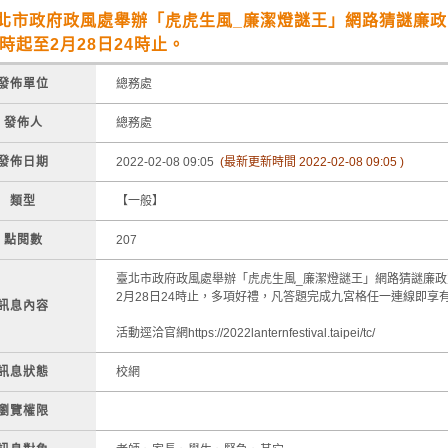
北市政府政風處舉辦「虎虎生風_廉潔燈謎王」網路猜謎廉政宣
0時起至2月28日24時止。
發佈單位
總務處
發佈人
總務處
發佈日期
2022-02-08 09:05
(最新更新時間 2022-02-08 09:05 )
類型
【一般】
點閱數
207
臺北市政府政風處舉辦「虎虎生風_廉潔燈謎王」網路猜謎廉政宣
2月28日24時止，多項好禮，凡答題完成九宮格任一連線即享
訊息內容
活動逕洽官網https://2022lanternfestival.taipei/tc/
訊息狀態
校網
瀏覽權限