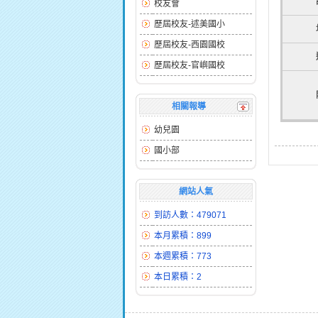
校友會
歷屆校友-述美國小
歷屆校友-西園國校
歷屆校友-官嶼國校
相關報導
幼兒園
國小部
網站人氣
到訪人數：479071
本月累積：899
本週累積：773
本日累積：2