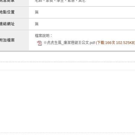
訊息對象
老師、家長、學生、緊急、其它
地點位置
無
連結網址
無
檔案說明：
附加檔案
※虎虎生風_廉潔燈謎王公文.pdf
(下載:166次 102.525KB