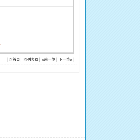
)
│
回首頁
│
回列表頁
│
«前一筆
│
下一筆»
│