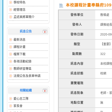
學校特色
本校課程計畫奉縣府109年
經營理念
發佈單位
教導處
孟述美將軍簡介
發佈人
課推組
訊息公告
發佈日期
2020-0
最新消息
類型
【重要
課程計畫
點閱數
322
檔案下載
各項活動紀錄
訊息內容
本校課程
教師研習專區
訊息狀態
校網
法規公告及表單申請
瀏覽權限
相關組織
訊息對象
老師、
愛心志工隊
地點位置
無
家長會