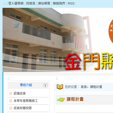
:::
│
登入優學網
│
回首頁
│
網站導覽
│
聯絡我們
│
RSS
│
:::
:::
學校介紹
您的位置：
首頁
»
課程計畫
認識述美
課程計畫
本學年度教職員工
述美校徽校歌