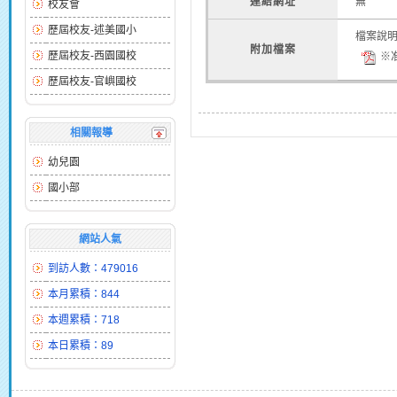
連結網址
無
校友會
歷屆校友-述美國小
檔案說
附加檔案
歷屆校友-西園國校
※准
歷屆校友-官嶼國校
相關報導
幼兒園
國小部
網站人氣
到訪人數：479016
本月累積：844
本週累積：718
本日累積：89