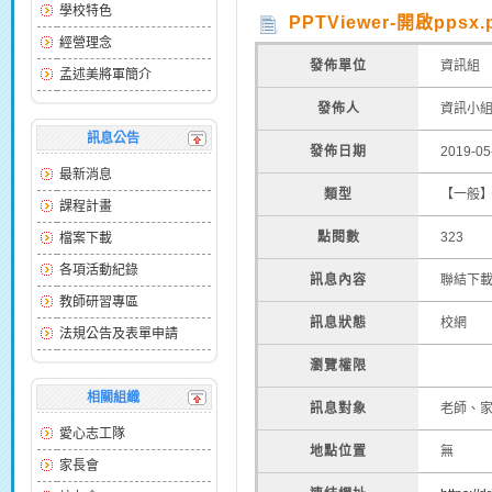
學校特色
PPTViewer-開啟ppsx.
經營理念
發佈單位
資訊組
孟述美將軍簡介
發佈人
資訊小
訊息公告
發佈日期
2019-0
最新消息
類型
【一般
課程計畫
點閱數
323
檔案下載
各項活動紀錄
訊息內容
聯結下
教師研習專區
訊息狀態
校網
法規公告及表單申請
瀏覽權限
相關組織
訊息對象
老師、
愛心志工隊
地點位置
無
家長會