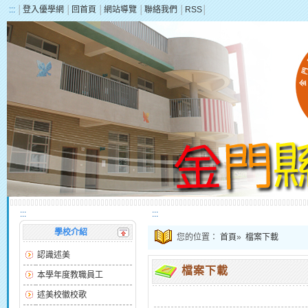
:::
│
登入優學網
│
回首頁
│
網站導覽
│
聯絡我們
│
RSS
│
:::
:::
學校介紹
您的位置：
首頁
»
檔案下載
認識述美
檔案下載
本學年度教職員工
述美校徽校歌