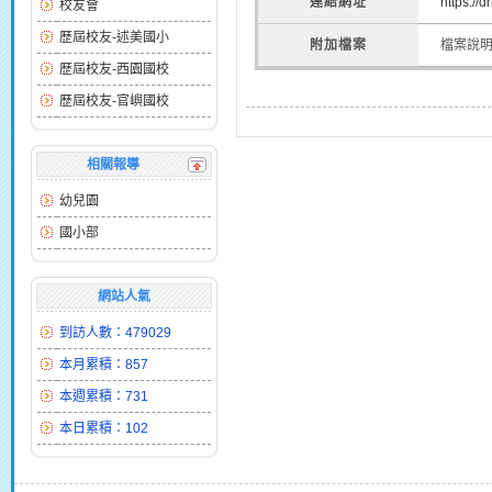
連結網址
https:/
校友會
歷屆校友-述美國小
附加檔案
檔案說
歷屆校友-西園國校
歷屆校友-官嶼國校
相關報導
幼兒園
國小部
網站人氣
到訪人數：479029
本月累積：857
本週累積：731
本日累積：102