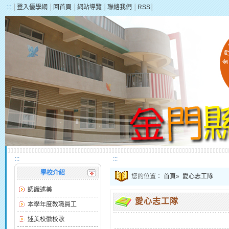
:::
│
登入優學網
│
回首頁
│
網站導覽
│
聯絡我們
│
RSS
│
:::
:::
學校介紹
您的位置：
首頁
»
愛心志工隊
認識述美
愛心志工隊
本學年度教職員工
述美校徽校歌