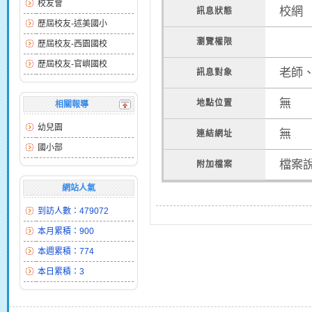
校友會
校網
訊息狀態
歷屆校友-述美國小
瀏覽權限
歷屆校友-西園國校
歷屆校友-官嶼國校
老師
訊息對象
無
地點位置
相關報導
幼兒園
無
連結網址
國小部
檔案
附加檔案
網站人氣
到訪人數：479072
本月累積：900
本週累積：774
本日累積：3