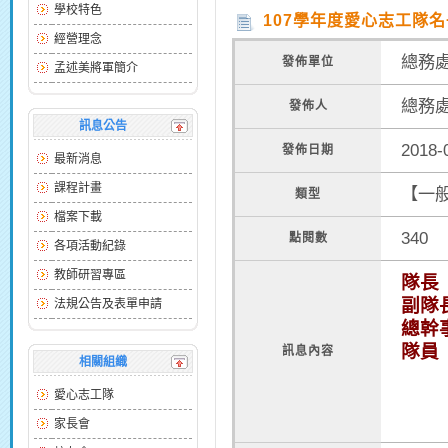
學校特色
107學年度愛心志工隊名
經營理念
總務
發佈單位
孟述美將軍簡介
總務
發佈人
訊息公告
2018-
發佈日期
最新消息
課程計畫
【一
類型
檔案下載
340
點閱數
各項活動紀錄
教師研習專區
隊長
副隊
法規公告及表單申請
總幹
隊
訊息內容
相關組織
黃曉
陳依
愛心志工隊
姜嘉
家長會