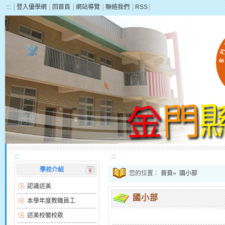
:::
│
登入優學網
│
回首頁
│
網站導覽
│
聯絡我們
│
RSS
│
:::
:::
學校介紹
您的位置：
首頁
»
國小部
認識述美
國小部
本學年度教職員工
述美校徽校歌