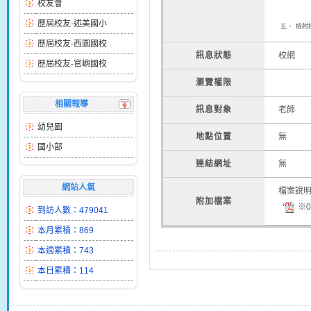
校友會
歷屆校友-述美國小
五、
檢附
歷屆校友-西園國校
訊息狀態
校網
歷屆校友-官嶼國校
瀏覽權限
相關報導
訊息對象
老師
幼兒園
地點位置
無
國小部
連結網址
無
網站人氣
檔案說
附加檔案
※0
到訪人數：479041
本月累積：869
本週累積：743
本日累積：114