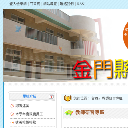
:::
│
登入優學網
│
回首頁
│
網站導覽
│
聯絡我們
│
RSS
│
:::
:::
學校介紹
您的位置：
首頁
»
教師研習專區
認識述美
教師研習專區
本學年度教職員工
述美校徽校歌