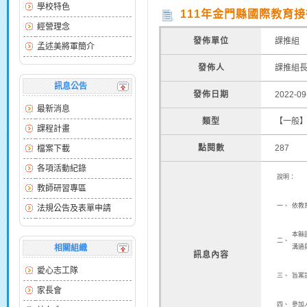
學校特色
111年金門縣國際教育
經營理念
發佈單位
課推組
孟述美將軍簡介
發佈人
課推組
訊息公告
發佈日期
2022-09
最新消息
類型
【一般
課程計畫
點閱數
287
檔案下載
各項活動紀錄
說明：
教師研習專區
一、
依教
法規公告及表單申請
本縣國
二、
相關組織
溝通
訊息內容
愛心志工隊
三、
旨案
家長會
四、
參加