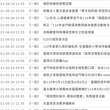
021-06-10 11:05
【一般】
預防熱傷害衛教宣導
021-06-10 10:55
【一般】
財團法人董氏基金會建置「華文戒菸網-新型菸品真
021-06-09 12:40
【一般】
「心快活-心理健康學習平台110年度『插圖設計競
021-06-08 13:30
【一般】
修正「110年金門縣環境教育繪本徵選活動辦法
021-06-03 11:20
【一般】
本縣嚴重特殊傳染性肺炎之防疫措施
021-06-02 13:05
【一般】
520行政院會決定
021-06-02 13:00
【一般】
110年度第九屆彩繪船奇-全臺國民小學海洋繪
021-05-25 11:25
【一般】
基隆市環保局辦理資源回收「創意宣導點石成金徵
021-05-24 10:00
【一般】
臺灣社交距離App
021-05-24 09:55
【一般】
金門地區民眾外出強制全程配戴口罩，並自110年5
021-05-21 10:15
【一般】
請依正常租還程序租用金門縣公共自行車k-bike避
021-05-20 13:30
【一般】
自110年5月15日起至6月8日止，臺鐵對號列車、
021-05-20 10:40
【一般】
臺北醫學大學楓林幸服服務團於110年8月13日至8
021-05-20 09:55
【一般】
「環境隱形殺手-環境荷爾蒙」有獎徵答活動
021-05-17 11:35
【一般】
兒童常見消費爭議解析