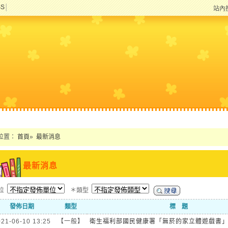
SS
│
站內
位置：
首頁
»
最新消息
最新消息
單位
＊類型
發佈日期
類型
標 題
021-06-10 13:25
【一般】
衛生福利部國民健康署「無菸的家立體遊戲書