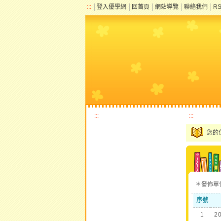
:::
│
登入優學網
│
回首頁
│
網站導覽
│
聯絡我們
│
R
:::
:::
您的
＊發佈
序號
1
2