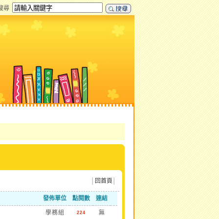
搜尋
│
回首頁
│
發佈單位
點閱數
連結
」
學務組
無
224