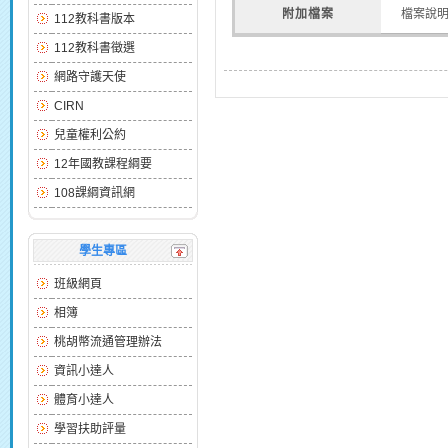
附加檔案
檔案說
112教科書版本
112教科書徵選
網路守護天使
CIRN
兒童權利公約
12年國教課程綱要
108課綱資訊網
學生專區
班級網頁
相簿
桃胡幣流通管理辦法
資訊小達人
體育小達人
學習扶助評量