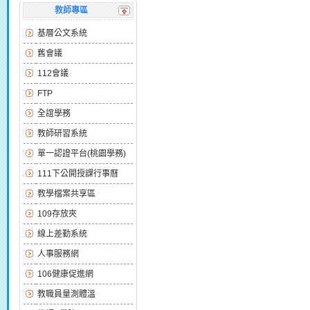
教師專區
基層公文系統
舊會議
112會議
FTP
全誼學務
教師研習系統
單一認證平台(桃園學務)
111下公開授課行事曆
教學檔案共享區
109存放夾
線上差勤系統
人事服務網
106健康促進網
教職員量測體溫