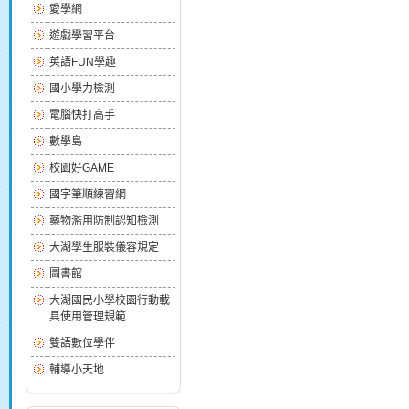
愛學網
遊戲學習平台
英語FUN學趣
國小學力檢測
電腦快打高手
數學島
校園好GAME
國字筆順練習網
藥物濫用防制認知檢測
大湖學生服裝儀容規定
圖書館
大湖國民小學校園行動載
具使用管理規範
雙語數位學伴
輔導小天地