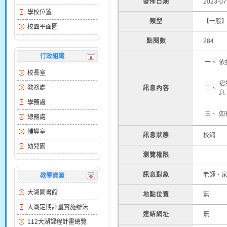
發佈日期
2023-07
學校位置
類型
【一般
校園平面圖
點閱數
284
行政組織
一、
依
校長室
招
教務處
訊息內容
二、
息下
學務處
三、
如
總務處
輔導室
訊息狀態
校網
幼兒園
瀏覽權限
訊息對象
老師、
教學資源
大湖圖書館
地點位置
無
大湖定期評量實施辦法
連結網址
無
112大湖課程計畫總覽