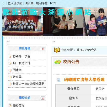
:::
│
登入優學網
│
回首頁
│
網站導覽
│
RSS
│
歡 迎 蒞 臨 大 湖 國 小 網 站
:::
:::
防疫專區
您的位置：
首頁
»
校內公告
停課線上學習
校內公告
均一教育平台
因才網
教育雲
函轉國立清華大學辦理「
校外人士協助教學或要點
發佈單位
教學組
學校介紹
發佈人
教學組
學校簡介