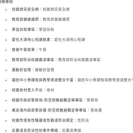
相關連結
校園資訊安全網
：校園資訊安全網
教育部健康護照
：教育部健康護照
學習扶助專區
：學習扶助
愛在大湖用心悅讀臉書
：愛在大湖用心悅讀
營養午餐菜單
：午餐
教育部防治校園霸凌專區
：教育部防治校園霸凌專區
運動好習慣
：運動好習慣
國民中小學課程與教學資源整合平臺
：國民中小學課程與教學資源整合
校園食材登入平台
：食材
桃園市政府警察局-防空疏散避難宣導專區
：警察局
萬安演內政部警政署-防空疏散避難宣導專區
：警政署
校園性侵害性騷擾或性霸凌防治規定
：性防治
反霸凌及防治性別事件專線
：反霸凌專線