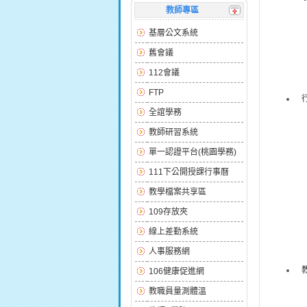
教師專區
基層公文系統
舊會議
112會議
FTP
全誼學務
教師研習系統
單一認證平台(桃園學務)
111下公開授課行事曆
教學檔案共享區
109存放夾
線上差勤系統
人事服務網
106健康促進網
教職員量測體溫