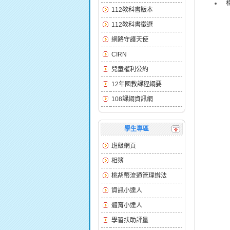
112教科書版本
112教科書徵選
網路守護天使
CIRN
兒童權利公約
12年國教課程綱要
108課綱資訊網
學生專區
班級網頁
相簿
桃胡幣流通管理辦法
資訊小達人
體育小達人
學習扶助評量