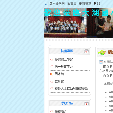
:::
│
登入優學網
│
回首頁
│
網站導覽
│
RSS
│
歡 迎 蒞 臨 大 湖 國 
:::
:::
防疫專區
網
停課線上學習
本網
首頁的主
均一教育平台
方相關內
因才網
內頁的主
教育雲
本網站
校外人士協助教學或要點
A
A
A
學校介紹
A
A
學校簡介