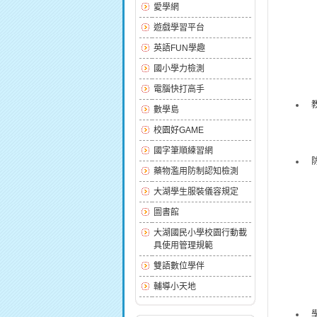
愛學網
遊戲學習平台
英語FUN學趣
國小學力檢測
電腦快打高手
數學島
校園好GAME
國字筆順練習網
藥物濫用防制認知檢測
大湖學生服裝儀容規定
圖書館
大湖國民小學校園行動載
具使用管理規範
雙語數位學伴
輔導小天地