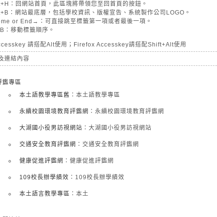
lt+H：回網站首頁，此區塊將帶領您至回首頁的按鈕。
lt+B：網站最底層，包括學校資訊、版權宣告、系統製作公司LOGO。
ome or End→：可直接跳至標籤第一項或者最後一項。
AB：移動標籤順序。
ccesskey 請搭配Alt使用；Firefox Accesskey請搭配Shift+Alt使用
及連結內容
評鑑專區
本土語教學專區舊
：本土語教學專區
永續校園環境教育評鑑網
：永續校園環境教育評鑑網
大湖國小役男訪視網站
：大湖國小役男訪視網站
交通安全教育評鑑網
：交通安全教育評鑑網
健康促進評鑑網
：健康促進評鑑網
109校長辦學績效
：109校長辦學績效
本土語言教學專區
：本土