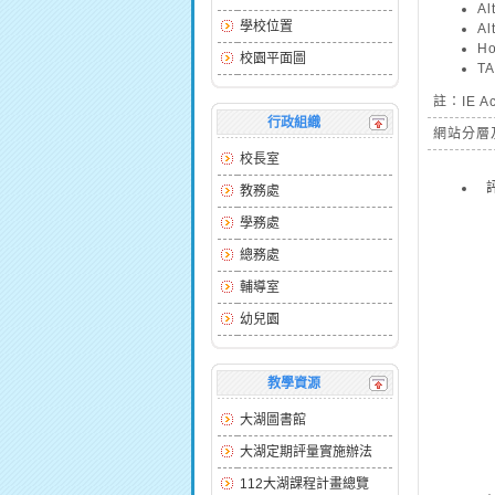
A
學校位置
A
H
校園平面圖
T
註：IE A
行政組織
網站分層
校長室
教務處
學務處
總務處
輔導室
幼兒園
教學資源
大湖圖書館
大湖定期評量實施辦法
112大湖課程計畫總覽