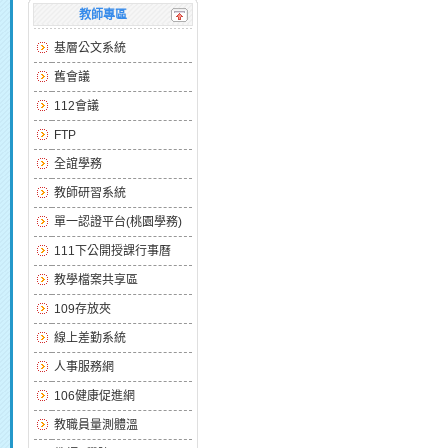
教師專區
基層公文系統
舊會議
112會議
FTP
全誼學務
教師研習系統
單一認證平台(桃園學務)
111下公開授課行事曆
教學檔案共享區
109存放夾
線上差勤系統
人事服務網
106健康促進網
教職員量測體溫