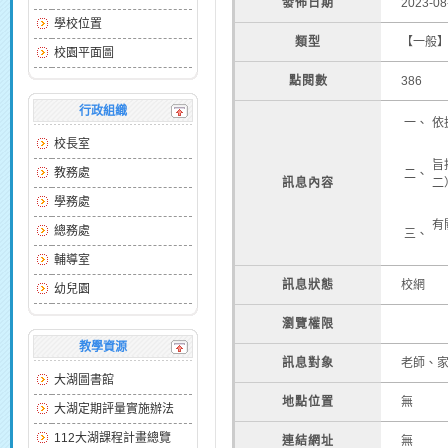
發佈日期
2023-08
學校位置
類型
【一般
校園平面圖
點閱數
386
行政組織
一、
依
校長室
旨
教務處
二、
訊息內容
二
學務處
有關
總務處
三、
輔導室
訊息狀態
校網
幼兒園
瀏覽權限
教學資源
訊息對象
老師、
大湖圖書館
地點位置
無
大湖定期評量實施辦法
112大湖課程計畫總覽
連結網址
無