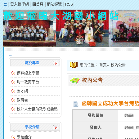
:::
│
登入優學網
│
回首頁
│
網站導覽
│
RSS
│
歡 迎 蒞 臨 大 湖 國 小 網 站
:::
:::
防疫專區
您的位置：
首頁
»
校內公告
停課線上學習
校內公告
均一教育平台
因才網
教育雲
函轉國立成功大學台灣語
校外人士協助教學或要點
發佈單位
教學組
學校介紹
發佈人
教學組
學校簡介