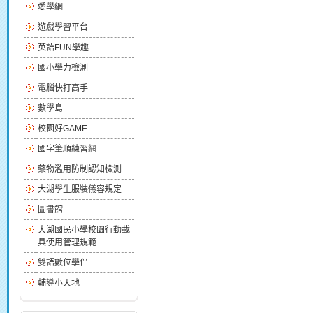
愛學網
遊戲學習平台
英語FUN學趣
國小學力檢測
電腦快打高手
數學島
校園好GAME
國字筆順練習網
藥物濫用防制認知檢測
大湖學生服裝儀容規定
圖書館
大湖國民小學校園行動載
具使用管理規範
雙語數位學伴
輔導小天地