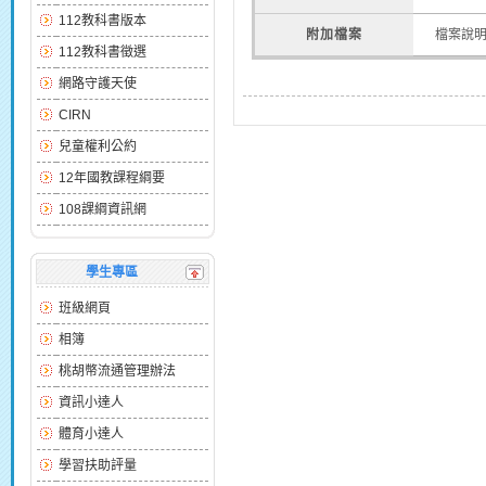
112教科書版本
附加檔案
檔案說
112教科書徵選
網路守護天使
CIRN
兒童權利公約
12年國教課程綱要
108課綱資訊網
學生專區
班級網頁
相簿
桃胡幣流通管理辦法
資訊小達人
體育小達人
學習扶助評量