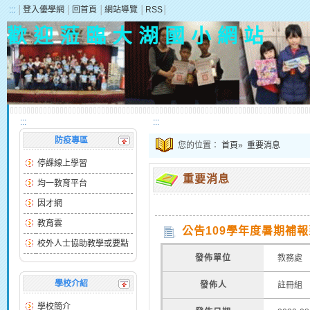
:::
│
登入優學網
│
回首頁
│
網站導覽
│
RSS
│
歡 迎 蒞 臨 大 湖 國 小 網 站
:::
:::
防疫專區
您的位置：
首頁
»
重要消息
停課線上學習
重要消息
均一教育平台
因才網
教育雲
公告109學年度暑期補
校外人士協助教學或要點
發佈單位
教務處
學校介紹
發佈人
註冊組
學校簡介