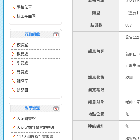
發佈日期
2023-06
學校位置
類型
【重要
校園平面圖
點閱數
887
行政組織
公告11
校長室
訊息內容
教務處
報到日: 6
學務處
正取生 請
總務處
訊息狀態
校網
輔導室
瀏覽權限
幼兒園
訊息對象
老師、
教學資源
地點位置
無
大湖圖書館
連結網址
無
大湖定期評量實施辦法
112大湖課程計畫總覽
檔案說