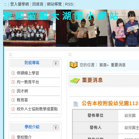
:::
│
登入優學網
│
回首頁
│
網站導覽
│
RSS
│
歡 迎 蒞 臨 大 湖 國 小 網 站
:::
:::
防疫專區
您的位置：
首頁
»
重要消息
停課線上學習
重要消息
均一教育平台
因才網
教育雲
公告本校附設幼兒園11
校外人士協助教學或要點
發佈單位
幼兒園
學校介紹
發佈人
幼兒園
學校簡介