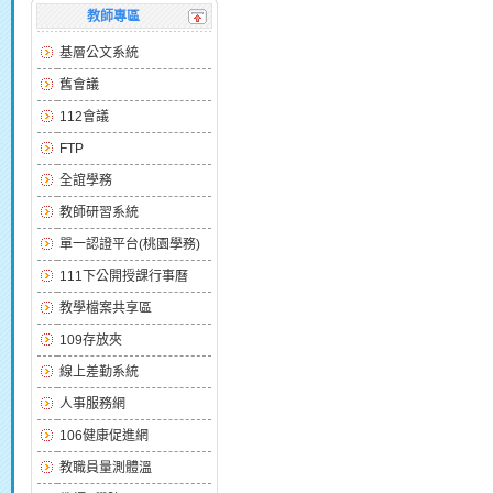
教師專區
基層公文系統
舊會議
112會議
FTP
全誼學務
教師研習系統
單一認證平台(桃園學務)
111下公開授課行事曆
教學檔案共享區
109存放夾
線上差勤系統
人事服務網
106健康促進網
教職員量測體溫