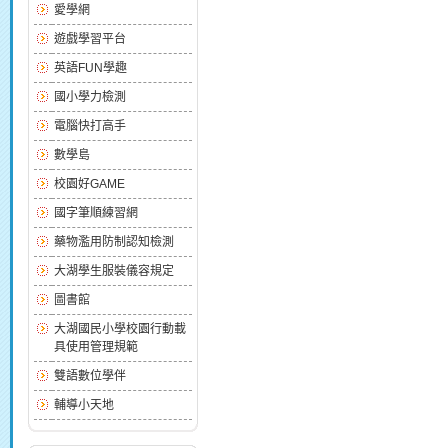
愛學網
遊戲學習平台
英語FUN學趣
國小學力檢測
電腦快打高手
數學島
校園好GAME
國字筆順練習網
藥物濫用防制認知檢測
大湖學生服裝儀容規定
圖書館
大湖國民小學校園行動載
具使用管理規範
雙語數位學伴
輔導小天地