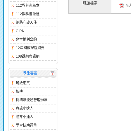
附加檔案
112教科書版本
※大
112教科書徵選
網路守護天使
CIRN
兒童權利公約
12年國教課程綱要
108課綱資訊網
學生專區
班級網頁
相簿
桃胡幣流通管理辦法
資訊小達人
體育小達人
學習扶助評量