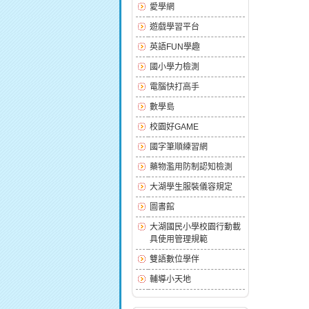
愛學網
遊戲學習平台
英語FUN學趣
國小學力檢測
電腦快打高手
數學島
校園好GAME
國字筆順練習網
藥物濫用防制認知檢測
大湖學生服裝儀容規定
圖書館
大湖國民小學校園行動載
具使用管理規範
雙語數位學伴
輔導小天地