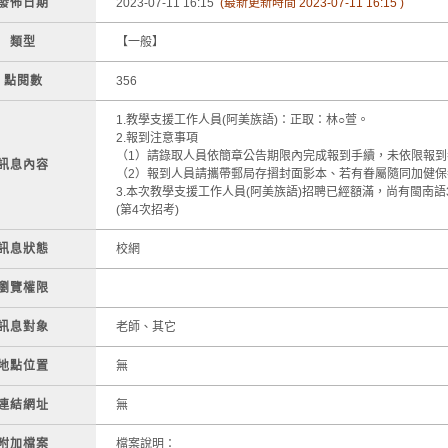
發佈日期
2023-07-11 16:15
(最新更新時間 2023-07-11 16:15 )
類型
【一般】
點閱數
356
1.教學支援工作人員(阿美族語)：正取：林○萱。
2.報到注意事項
（1）請錄取人員依簡章公告期限內完成報到手續，未依限報
訊息內容
（2）報到人員請攜帶郵局存摺封面影本、若有眷屬隨同加健
3.本次教學支援工作人員(阿美族語)招聘已經額滿，尚有閩南語
(第4次招考)
訊息狀態
校網
瀏覽權限
訊息對象
老師、其它
地點位置
無
連結網址
無
附加檔案
檔案說明：