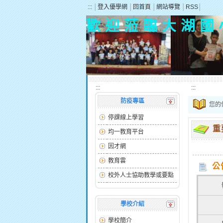
:::
│
登入優學網
│
回首頁
│
網站導覽
│
RSS
│
歡 迎 蒞 臨 大 湖 國 
:::
:::
防疫專區
您的
停課線上學習
重
均一教育平台
因才網
教育雲
公
校外人士協助教學或要點
學校介紹
學校簡介