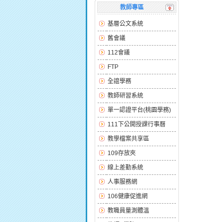
教師專區
基層公文系統
舊會議
112會議
FTP
全誼學務
教師研習系統
單一認證平台(桃園學務)
111下公開授課行事曆
教學檔案共享區
109存放夾
線上差勤系統
人事服務網
106健康促進網
教職員量測體溫