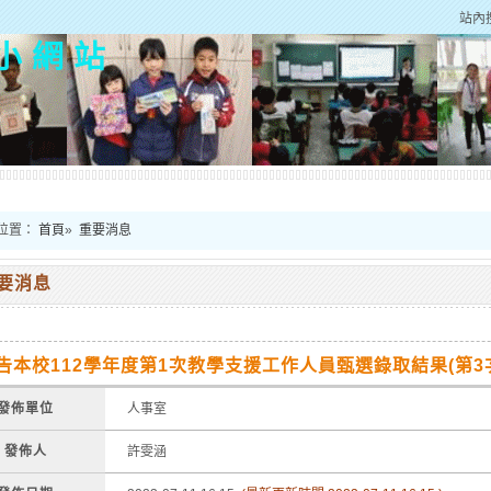
站內
小 網 站
位置：
首頁
»
重要消息
要消息
告本校112學年度第1次教學支援工作人員甄選錄取結果(第3
發佈單位
人事室
發佈人
許雯涵