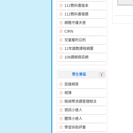
112教科書版本
112教科書徵選
網路守護天使
CIRN
兒童權利公約
12年國教課程綱要
108課綱資訊網
學生專區
班級網頁
相簿
桃胡幣流通管理辦法
資訊小達人
體育小達人
學習扶助評量