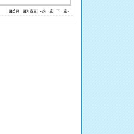
│
回首頁
│
回列表頁
│
«前一筆
│
下一筆»
│