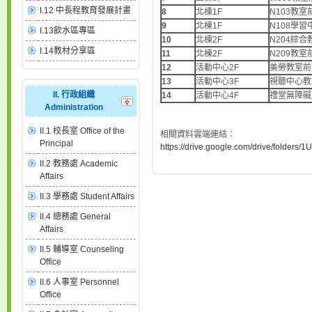
I.12 中長程教育發展計畫
8
北棟1F
N103教室
9
北棟1F
N108學習
I.13飲水區專區
10
北棟2F
N204綜合
I.14教材分享區
11
北棟2F
N209教室
12
活動中心2F
美勞教室前
13
活動中心3F
視聽中心教
II. 行政組織
14
活動中心4F
禮堂無障礙
Administration
II.1 校長室 Office of the
相關資料雲端連結：
Principal
https://drive.google.com/drive/fol
II.2 教務處 Academic
Affairs
II.3 學務處 Student Affairs
II.4 總務處 General
Affairs
II.5 輔導室 Counseling
Office
II.6 人事室 Personnel
Office