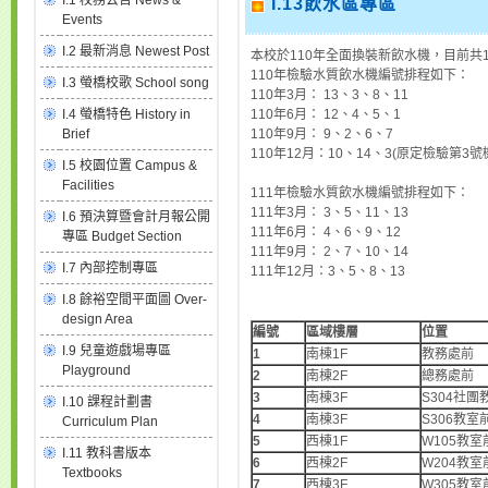
I.1 校務公告 News &
I.13飲水區專區
Events
I.2 最新消息 Newest Post
本校於110年全面換裝新飲水機，目前共
110年檢驗水質飲水機編號排程如下：
I.3 螢橋校歌 School song
110年3月： 13、3、8、11
I.4 螢橋特色 History in
110年6月： 12、4、5、1
Brief
110年9月： 9、2、6、7
110年12月：10、14、3(原定檢驗第
I.5 校園位置 Campus &
Facilities
111年檢驗水質飲水機編號排程如下：
111年3月： 3、5、11、13
I.6 預決算暨會計月報公開
111年6月： 4、6、9、12
專區 Budget Section
111年9月： 2、7、10、14
I.7 內部控制專區
111年12月：3、5、8、13
I.8 餘裕空間平面圖 Over-
design Area
編號
區域樓層
位置
I.9 兒童遊戲場專區
1
南棟1F
教務處前
Playground
2
南棟2F
總務處前
3
南棟3F
S304社團
I.10 課程計劃書
4
南棟3F
S306教室
Curriculum Plan
5
西棟1F
W105教室
I.11 教科書版本
6
西棟2F
W204教室
Textbooks
7
西棟3F
W305教室