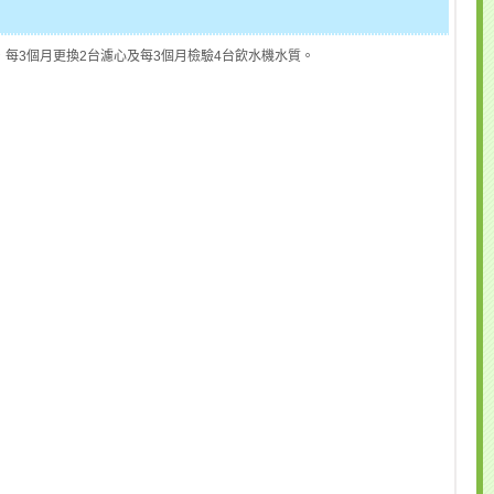
每3個月更換2台濾心及每3個月檢驗4台飲水機水質。