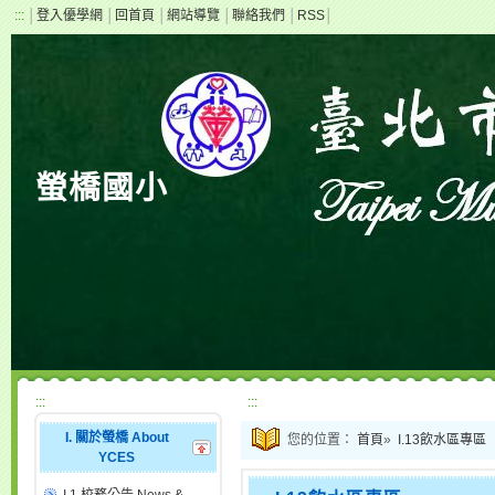
:::
│
登入優學網
│
回首頁
│
網站導覽
│
聯絡我們
│
RSS
│
螢橋國小
:::
:::
I. 關於螢橋 About
您的位置：
首頁
»
I.13飲水區專區
YCES