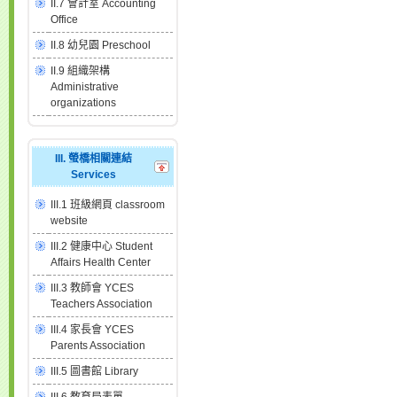
II.7 會計室 Accounting
Office
II.8 幼兒園 Preschool
II.9 組織架構
Administrative
organizations
III. 螢橋相關連結
Services
III.1 班級網頁 classroom
website
III.2 健康中心 Student
Affairs Health Center
III.3 教師會 YCES
Teachers Association
III.4 家長會 YCES
Parents Association
III.5 圖書館 Library