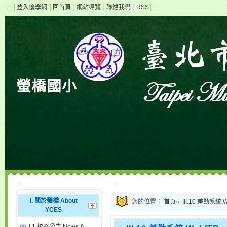
:::
│
登入優學網
│
回首頁
│
網站導覽
│
聯絡我們
│
RSS
│
螢橋國小
:::
:::
I. 關於螢橋 About
您的位置：
首頁
»
III.10 差勤系統 
YCES