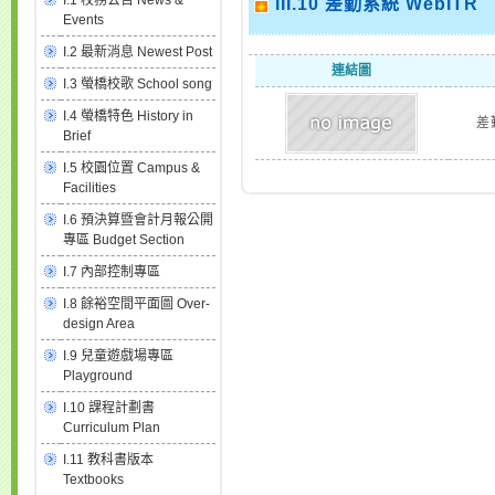
I.1 校務公告 News &
III.10 差勤系統 WebITR
Events
I.2 最新消息 Newest Post
連結圖
I.3 螢橋校歌 School song
I.4 螢橋特色 History in
差
Brief
I.5 校園位置 Campus &
Facilities
I.6 預決算暨會計月報公開
專區 Budget Section
I.7 內部控制專區
I.8 餘裕空間平面圖 Over-
design Area
I.9 兒童遊戲場專區
Playground
I.10 課程計劃書
Curriculum Plan
I.11 教科書版本
Textbooks