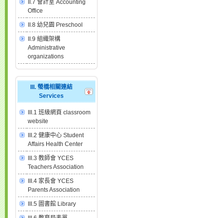
II.7 會計室 Accounting
Office
II.8 幼兒園 Preschool
II.9 組織架構
Administrative
organizations
III. 螢橋相關連結
Services
III.1 班級網頁 classroom
website
III.2 健康中心 Student
Affairs Health Center
III.3 教師會 YCES
Teachers Association
III.4 家長會 YCES
Parents Association
III.5 圖書館 Library