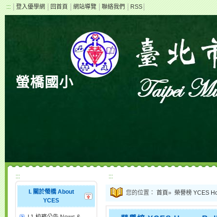
:::
│
登入優學網
│
回首頁
│
網站導覽
│
聯絡我們
│
RSS
│
螢橋國小
:::
:::
I. 關於螢橋 About
您的位置：
首頁
»
榮譽榜 YCES Hon
YCES