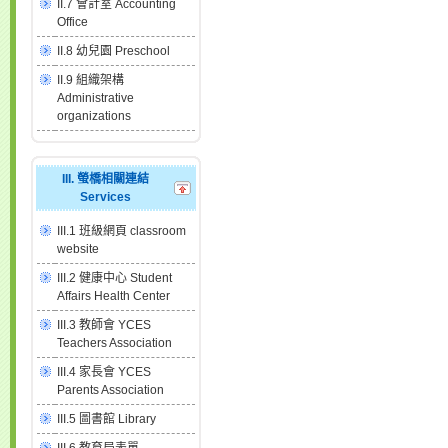
II.7 會計室 Accounting
Office
II.8 幼兒園 Preschool
II.9 組織架構
Administrative
organizations
III. 螢橋相關連結
Services
III.1 班級網頁 classroom
website
III.2 健康中心 Student
Affairs Health Center
III.3 教師會 YCES
Teachers Association
III.4 家長會 YCES
Parents Association
III.5 圖書館 Library