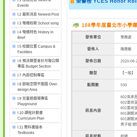
I.1 校務公告 News &
榮譽榜 YCES Honor Rol
Events
I.2 最新消息 Newest Post
I.3 螢橋校歌 School song
108學年度臺北市小學
I.4 螢橋特色 History in
發佈單位
學務處
Brief
I.5 校園位置 Campus &
發佈人
陳惠敏
Facilities
I.6 預決算暨會計月報公開
發佈日期
2020-06-
專區 Budget Section
類型
【一般】
I.7 內部控制專區
I.8 餘裕空間平面圖 Over-
點閱數
530
design Area
602吳承
I.9 兒童遊戲場專區
602姜尚
Playground
602姜尚
訊息內容
I.10 課程計劃書
601謝銘
Curriculum Plan
601謝銘
男子組 總
I.11 教科書版本
Textbooks
訊息狀態
校網