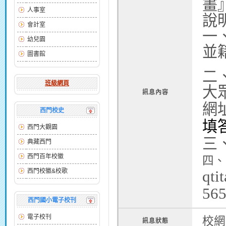
畫
人事室
說
會計室
一
幼兒園
並
圖書館
二
班級網頁
大
訊息內容
網
西門校史
填
西門大觀園
三
典藏西門
西門百年校徽
四、
西門校徽&校歌
qti
56
西門國小電子校刊
電子校刊
校網
訊息狀態