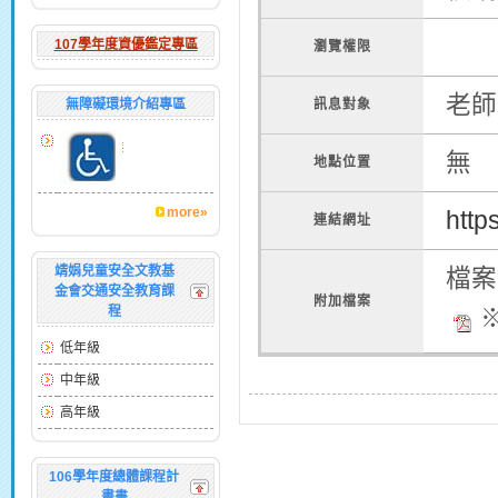
107學年度資優鑑定專區
瀏覽權限
老師
無障礙環境介紹專區
訊息對象
無
地點位置
more»
http
連結網址
靖娟兒童安全文教基
檔案
金會交通安全教育課
附加檔案
程
※
低年級
中年級
高年級
106學年度總體課程計
畫書