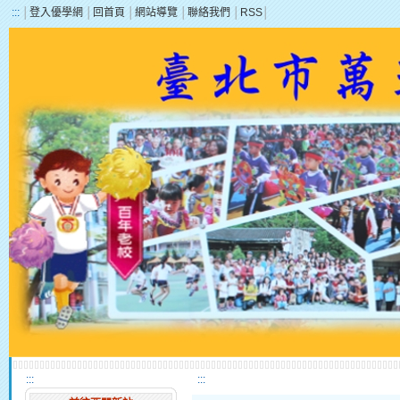
:::
│
登入優學網
│
回首頁
│
網站導覽
│
聯絡我們
│
RSS
│
:::
:::