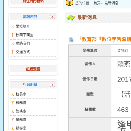
前往西門新站
您的位置：
首頁
»
最新消息
認識西門
最新消息
學校簡介
校園平面圖
「教育部『數位學習深耕
聯絡我們
發佈單位
資訊組
交通方式
賴燕
發佈人
組織架構
201
發佈日期
行政組織
【活
校長室
類型
教務處
463
點閱數
總務處
學務處
逢
輔導室