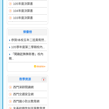
105年度決算書
104年度決算書
103年度決算書
榮譽榜
恭賀!本校五年二班黃宥然...
105學年度第二學期校內...
「聞雞起舞舞新春」校內
親...
more»
教學資源
西門深耕閱讀網
西門交通安全網
西門國小防災教育網
友善校園性別平等教育資