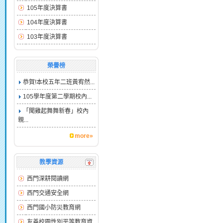
105年度決算書
104年度決算書
103年度決算書
榮譽榜
恭賀!本校五年二班黃宥然...
105學年度第二學期校內...
「聞雞起舞舞新春」校內
親...
more»
教學資源
西門深耕閱讀網
西門交通安全網
西門國小防災教育網
友善校園性別平等教育資