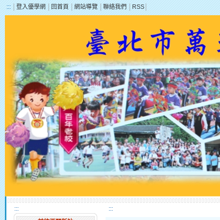
:::
│
登入優學網
│
回首頁
│
網站導覽
│
聯絡我們
│
RSS
│
:::
:::