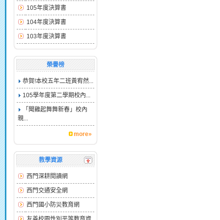
105年度決算書
104年度決算書
103年度決算書
榮譽榜
恭賀!本校五年二班黃宥然...
105學年度第二學期校內...
「聞雞起舞舞新春」校內
親...
more»
教學資源
西門深耕閱讀網
西門交通安全網
西門國小防災教育網
友善校園性別平等教育資