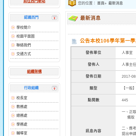
前往西門新站
您的位置：
首頁
»
最新消息
認識西門
最新消息
學校簡介
校園平面圖
公告本校106學年第一
聯絡我們
發佈單位
人事室
交通方式
發佈人
人事主
組織架構
發佈日期
2017-08
行政組織
類型
【一般
校長室
點閱數
445
教務處
一、正
總務處
備取
學務處
二、應考
訊息內容
輔導室
提出申