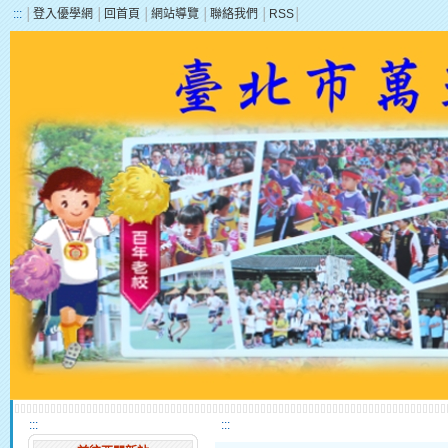
:::
│
登入優學網
│
回首頁
│
網站導覽
│
聯絡我們
│
RSS
│
:::
:::