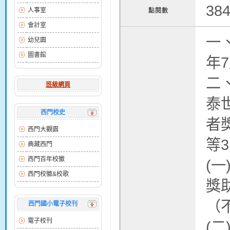
38
人事室
點閱數
會計室
一
幼兒園
圖書館
年
二
班級網頁
泰
西門校史
者
西門大觀園
等
典藏西門
西門百年校徽
(
西門校徽&校歌
獎
（
西門國小電子校刊
電子校刊
(