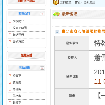
前往西門新站
您的位置：
首頁
»
最新消息
認識西門
最新消息
學校簡介
校園平面圖
臺北市身心障礙服務推展
聯絡我們
特
交通方式
發佈單位
組織架構
蕭
發佈人
行政組織
201
校長室
發佈日期
11 
教務處
總務處
【
類型
學務處
輔導室