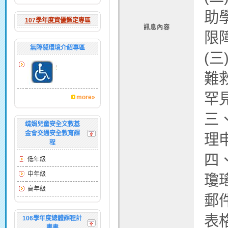
助
107學年度資優鑑定專區
訊息內容
限
無障礙環境介紹專區
(
難
罕
more»
三
靖娟兒童安全文教基
金會交通安全教育課
理
程
四
低年級
中年級
瓊瑤
高年級
郵
表
106學年度總體課程計
畫書