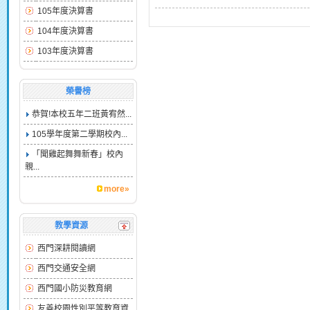
105年度決算書
104年度決算書
103年度決算書
榮譽榜
恭賀!本校五年二班黃宥然...
105學年度第二學期校內...
「聞雞起舞舞新春」校內
親...
more»
教學資源
西門深耕閱讀網
西門交通安全網
西門國小防災教育網
友善校園性別平等教育資