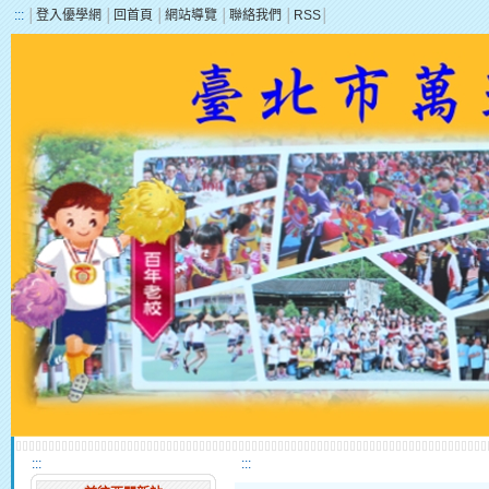
:::
│
登入優學網
│
回首頁
│
網站導覽
│
聯絡我們
│
RSS
│
:::
:::