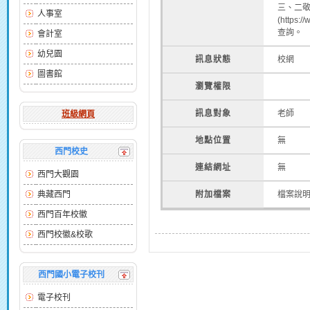
三、二
人事室
(https:
查詢。
會計室
幼兒園
訊息狀態
校網
圖書館
瀏覽權限
訊息對象
老師
班級網頁
地點位置
無
西門校史
連結網址
無
西門大觀園
典藏西門
附加檔案
檔案說
西門百年校徽
西門校徽&校歌
西門國小電子校刊
電子校刊