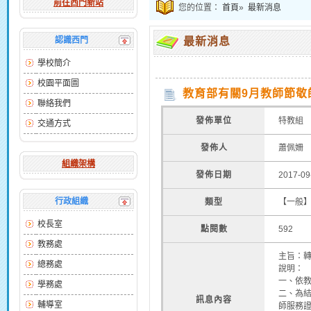
前往西門新站
您的位置：
首頁
»
最新消息
認識西門
最新消息
學校簡介
校園平面圖
教育部有關9月教師節敬
聯絡我們
發佈單位
特教組
交通方式
發佈人
蕭佩姍
組織架構
發佈日期
2017-09
行政組織
類型
【一般
校長室
點閱數
592
教務處
主旨：
總務處
說明：
一、依教
學務處
二、為
訊息內容
輔導室
師服務證