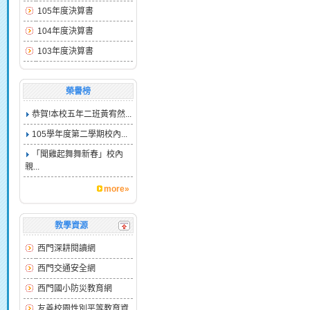
105年度決算書
104年度決算書
103年度決算書
榮譽榜
恭賀!本校五年二班黃宥然...
105學年度第二學期校內...
「聞雞起舞舞新春」校內
親...
more»
教學資源
西門深耕閱讀網
西門交通安全網
西門國小防災教育網
友善校園性別平等教育資