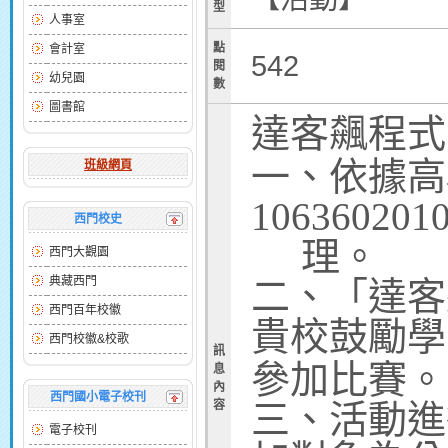
型
人事室
點
會計室
542
閱
幼兒園
數
圖書館
達客飆程式
一、依據高
班級網頁
10636020
西門校史
理。
西門大觀園
典藏西門
二、「達客
西門百年校徽
貴校鼓勵
西門校徽&校歌
訊
參加比賽。
息
內
西門國小電子校刊
容
三、活動進行
電子校刊