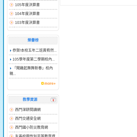
105年度決算書
104年度決算書
103年度決算書
榮譽榜
恭賀!本校五年二班黃宥然...
105學年度第二學期校內...
「聞雞起舞舞新春」校內
親...
more»
教學資源
西門深耕閱讀網
西門交通安全網
西門國小防災教育網
友善校園性別平等教育資