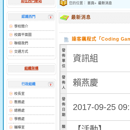
前往西門新站
您的位置：
首頁
»
最新消息
認識西門
最新消息
學校簡介
校園平面圖
達客飆程式「Coding Game
聯絡我們
發
交通方式
資訊組
佈
單
位
組織架構
發
賴燕慶
佈
行政組織
人
校長室
發
教務處
2017-09-25 0
佈
日
總務處
期
學務處
【活動】
類
輔導室