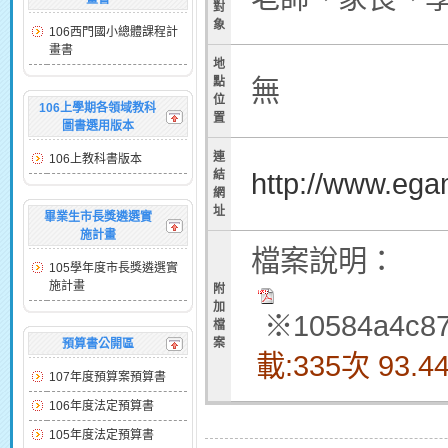
對
象
106西門國小總體課程計
畫書
地
無
點
位
106上學期各領域教科
置
圖書選用版本
連
106上教科書版本
http://www.ega
結
網
址
畢業生市長獎遴選實
施計畫
檔案說明：
105學年度市長獎遴選實
施計畫
附
加
※10584a4c87
檔
案
預算書公開區
載:335次 93.4
107年度預算案預算書
106年度法定預算書
105年度法定預算書