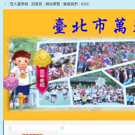
:::
│
登入優學網
│
回首頁
│
網站導覽
│
聯絡我們
│
RSS
│
:::
:::