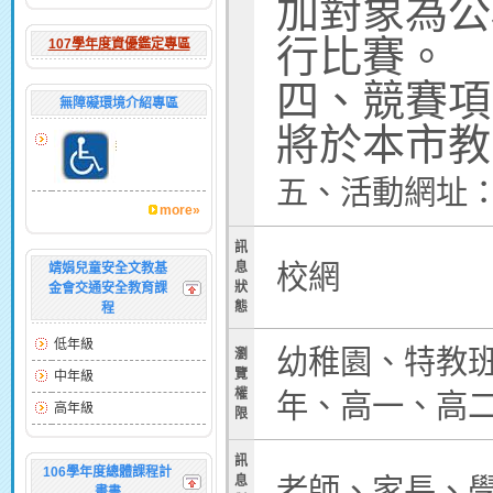
加對象為公
行比賽。
107學年度資優鑑定專區
四、競賽項
無障礙環境介紹專區
將於本市
五、活動網址
more»
訊
校網
息
靖娟兒童安全文教基
狀
金會交通安全教育課
態
程
低年級
幼稚園、特教
瀏
覽
中年級
權
年、高一、高
高年級
限
訊
106學年度總體課程計
老師、家長、
息
畫書