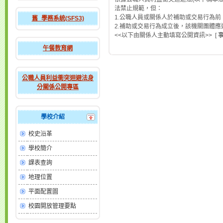
法禁止規範，但：
1.公職人員或關係人於補助或交易行為前
舊_學務系統(SFS3)
2.補助或交易行為成立後，該機關團體
<<以下由關係人主動填寫公開資訊>> [
事
午餐教育網
公職人員利益衝突迴避法身
分關係公開專區
學校介紹
校史沿革
學校簡介
課表查詢
地理位置
平面配置圖
校園開放管理要點