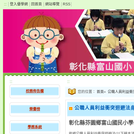
:::
│
登入優學網
│
回首頁
│
網站導覽
│
RSS
│
彰化縣富山國小
:::
:::
校務佈告欄
您的位置：
首頁
»
公職人員利益衝
公職人員利益衝突迴避法
榮譽榜
彰化縣芬園鄉富山國民小學
學務系統
依據公職人員利益衝突迴避法(以下稱本法