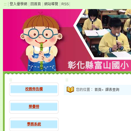
:::
│
登入優學網
│
回首頁
│
網站導覽
│
RSS
│
彰化縣富山國小
:::
:::
校務佈告欄
您的位置：
首頁
»
課表查詢
榮譽榜
學務系統