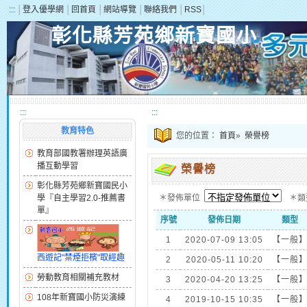
:::
│
登入優學網
│
回首頁
│
網站導覽
│
聯絡我們
│
RSS
│
彰化縣芳苑鄉新寶國小
:::
:::
教育特色
您的位置：
首頁
»
榮譽榜
教育部國教署辦理英語廣
播互動學習
榮譽榜
彰化縣芳苑鄉新寶國民小
學『自主學習2.0-推薦書
＊發佈單位
＊
單』
序號
發佈日期
類型
1
2020-07-09 13:05
【一般
西遊記"禁煙拒檳"取經趣
2
2020-05-11 10:20
【一般
勞動教育相關補充教材
3
2020-04-20 13:25
【一般
108年新寶國小防災演練
4
2019-10-15 10:35
【一般