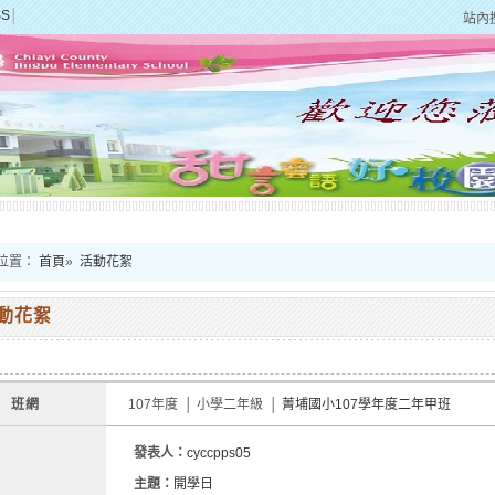
SS
│
站內
位置：
首頁
»
活動花絮
動花絮
班網
107年度 │ 小學二年級 │
菁埔國小107學年度二年甲班
發表人：
cyccpps05
主題：
開學日