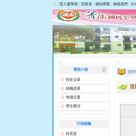
:::
│
登入優學網
│
回首頁
│
網站導覽
│
聯絡我們
│
R
:::
:::
學校介紹
您的
校史沿革
活
組織成員
地理位置
學生概況
行政組織
校長室