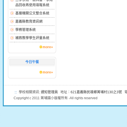
二手衣物、教科書、學用
品回收再使用填報系統
基層機關公文整合系統
嘉義縣教育資訊網
學務管理系統
補救教學學生評量系統
more»
今日午餐
more»
:::
學校相關資訊:
通知管理員
地址：
621嘉義縣民雄鄉菁埔村130之3號
電話
Copyright c 2011 菁埔國小版權所有 -All rights reserved