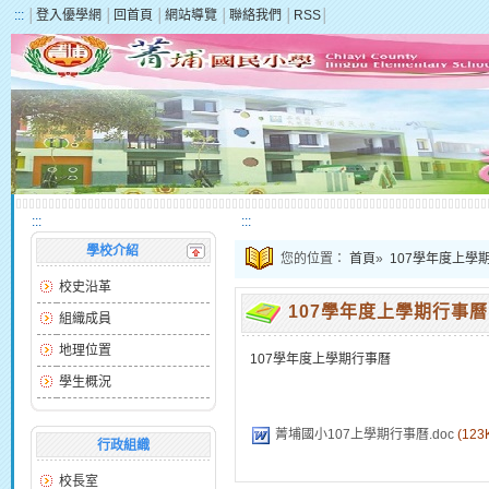
:::
│
登入優學網
│
回首頁
│
網站導覽
│
聯絡我們
│
RSS
│
:::
:::
學校介紹
您的位置：
首頁
»
107學年度上學
校史沿革
107學年度上學期行事曆
組織成員
地理位置
107學年度上學期行事曆
學生概況
菁埔國小107上學期行事曆.doc
(123
行政組織
校長室