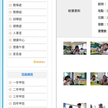
說明：
教導處
相簿資料
地點：
教務組
日期：
訓導組
張數：
總務處
瀏覽數
人事室
健康中心
營養午餐
家長會
more»
班級網頁
一年甲班
二年甲班
三年甲班
四年甲班