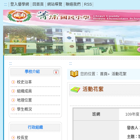
:::
│
登入優學網
│
回首頁
│
網站導覽
│
聯絡我們
│
RSS
│
:::
:::
學校介紹
您的位置：
首頁
»
活動花絮
校史沿革
活動花絮
組織成員
地理位置
學生概況
班網
109年度
行政組織
發表人
主題：
校長室