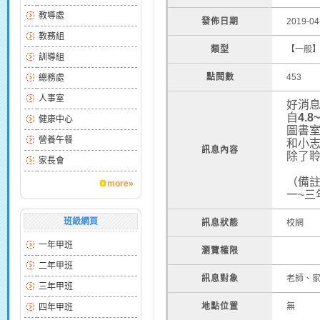
教導處
發佈日期
2019-04
教務組
類型
【一般
訓導組
點閱數
453
總務處
人事室
好消息
自
4.8
健康中心
圖書
營養午餐
和小
訊息內容
除了
家長會
（備
more»
一~三
班級網頁
訊息狀態
校網
一年甲班
瀏覽權限
二年甲班
訊息對象
老師、
三年甲班
地點位置
無
四年甲班