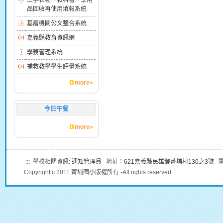
二手衣物、教科書、學用
品回收再使用填報系統
基層機關公文整合系統
嘉義縣教育資訊網
學務管理系統
補救教學學生評量系統
more»
今日午餐
more»
:::
學校相關資訊:
通知管理員
地址：
621嘉義縣民雄鄉菁埔村130之3號
電話
Copyright c 2011 菁埔國小版權所有 -All rights reserved