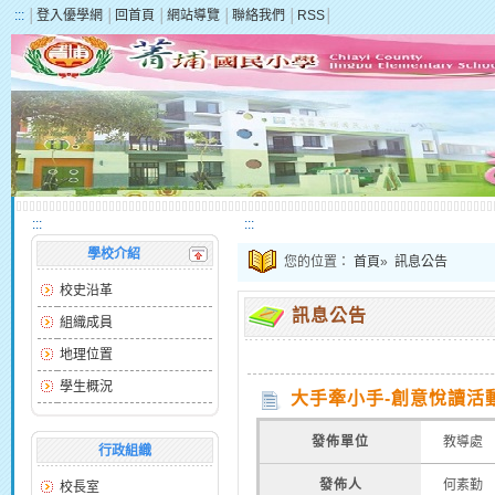
:::
│
登入優學網
│
回首頁
│
網站導覽
│
聯絡我們
│
RSS
│
:::
:::
學校介紹
您的位置：
首頁
»
訊息公告
校史沿革
訊息公告
組織成員
地理位置
學生概況
大手牽小手-創意悅讀活
發佈單位
教導處
行政組織
發佈人
何素勤
校長室