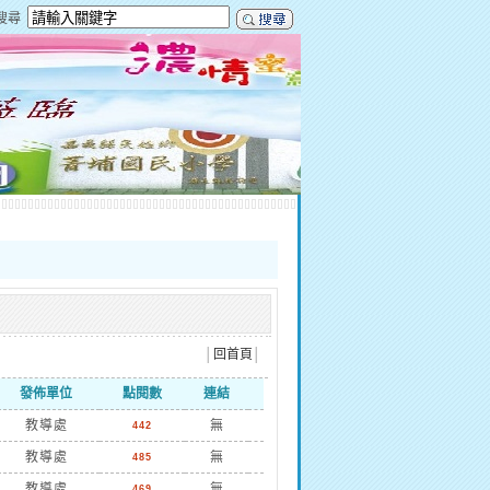
搜尋
│
回首頁
│
發佈單位
點閱數
連結
教導處
無
442
教導處
無
485
教導處
無
469