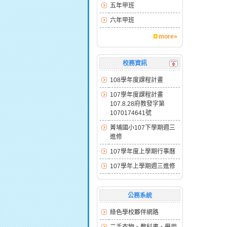
五年甲班
六年甲班
more»
校務資訊
108學年度課程計畫
107學年度課程計畫
107.8.28府教發字第
1070174641號
菁埔國小107下學期週三
進修
107學年度上學期行事曆
107學年上學期週三進修
公務系統
綠色學校夥伴網路