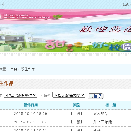
SS
│
站內
位置：
首頁
»
學生作品
生作品
位
＊類型
發佈日期
類型
標 題
2015-10-16 18:29
【一般】
家人的話
2015-10-13 11:02
【一般】
升上三年級
2015-10-13 10:51
【一般】
便秘