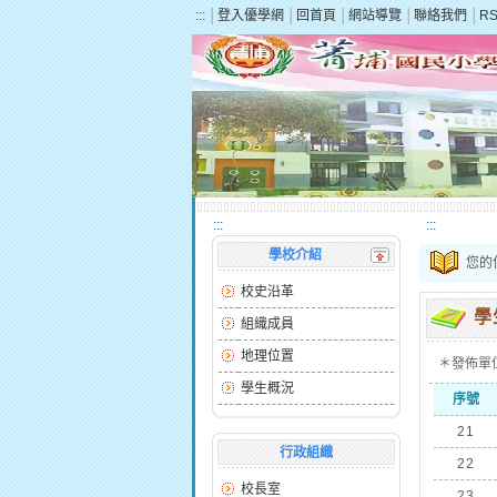
:::
│
登入優學網
│
回首頁
│
網站導覽
│
聯絡我們
│
R
:::
:::
學校介紹
您的
校史沿革
學
組織成員
地理位置
＊發佈單
學生概況
序號
21
行政組織
22
校長室
23