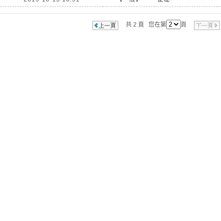
共 2 頁 您在第
頁