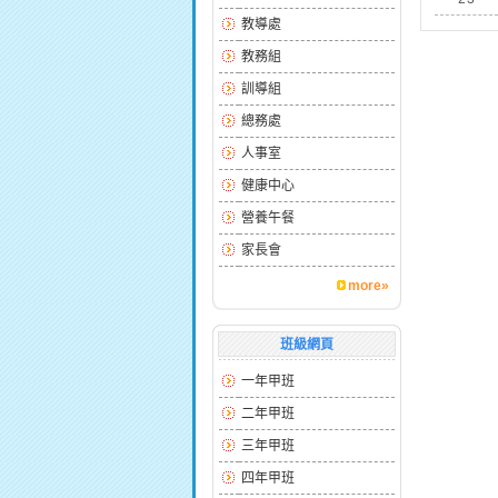
教導處
教務組
訓導組
總務處
人事室
健康中心
營養午餐
家長會
more»
班級網頁
一年甲班
二年甲班
三年甲班
四年甲班