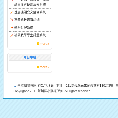
二手衣物、教科書、學用
品回收再使用填報系統
基層機關公文整合系統
嘉義縣教育資訊網
學務管理系統
補救教學學生評量系統
more»
今日午餐
more»
:::
學校相關資訊:
通知管理員
地址：
621嘉義縣民雄鄉菁埔村130之3號
電話
Copyright c 2011 菁埔國小版權所有 -All rights reserved