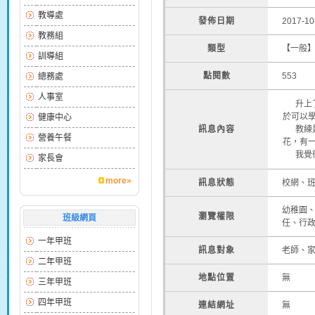
教導處
發佈日期
2017-10
教務組
類型
【一般
訓導組
點閱數
553
總務處
人事室
升上了
於可以
健康中心
訊息內容
教練是
營養午餐
花，有
我覺得
家長會
more»
訊息狀態
校網、
幼稚園
瀏覽權限
班級網頁
任、行
一年甲班
訊息對象
老師、
二年甲班
地點位置
無
三年甲班
四年甲班
連結網址
無