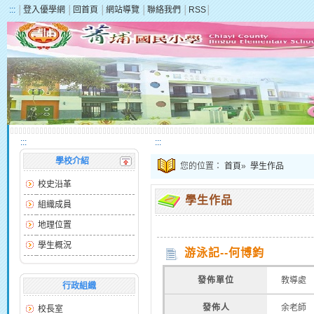
:::
│
登入優學網
│
回首頁
│
網站導覽
│
聯絡我們
│
RSS
│
:::
:::
學校介紹
您的位置：
首頁
»
學生作品
校史沿革
學生作品
組織成員
地理位置
學生概況
游泳記--何博鈞
發佈單位
教導處
行政組織
發佈人
余老師
校長室