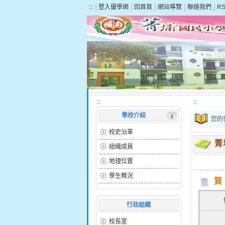
:::
│
登入優學網
│
回首頁
│
網站導覽
│
聯絡我們
│
R
:::
:::
學校介紹
您的
校史沿革
菁
組織成員
地理位置
學生概況
賀
行政組織
校長室