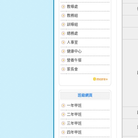
教導處
教務組
訓導組
總務處
人事室
健康中心
營養午餐
家長會
more»
班級網頁
一年甲班
二年甲班
三年甲班
四年甲班