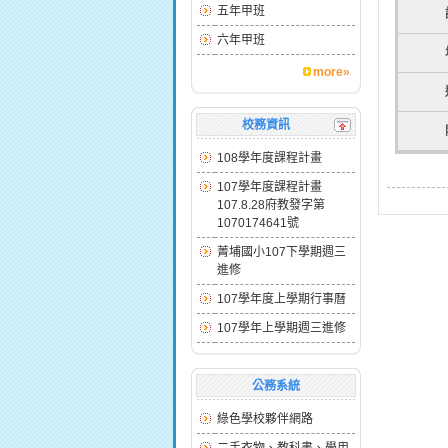
五年甲班
六年甲班
more»
校務資訊
108學年度課程計畫
107學年度課程計畫
107.8.28府教發字第
1070174641號
菁埔國小107下學期週三
進修
107學年度上學期行事曆
107學年上學期週三進修
公務系統
綠色學校夥伴網路