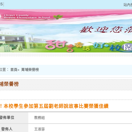
SS
│
站內
位置：
首頁
»
菁埔榮譽榜
埔榮譽榜
！本校學生參加第五屆劉老師說故事比賽榮獲佳績
發佈單位
教務組
發佈人
王淑容