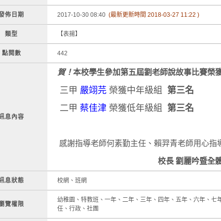
發佈日期
2017-10-30 08:40
(最新更新時間 2018-03-27 11:22 )
類型
【表揚】
點閱數
442
賀！
本校學生參加第五屆劉老師說故事比賽榮
三甲
嚴翊芫
榮獲中年級組
第
三名
二甲
蔡佳津
榮獲低年級組
第
三名
訊息內容
感謝指導老師何素勤主任、賴羿青老師用心指導
校長 劉麗吟暨全體師生
訊息狀態
校網、班網
幼稚園、特教班、一年、二年、三年、四年、五年、六年、七
瀏覽權限
任、行政、社團