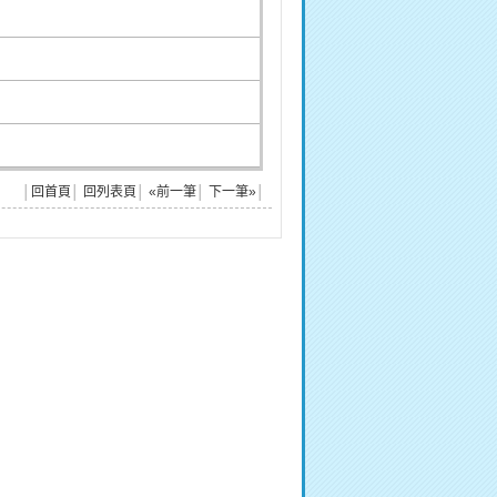
│
回首頁
│
回列表頁
│
«前一筆
│
下一筆»
│