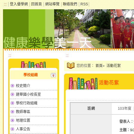
:::
│
登入優學網
│
回首頁
│
網站導覽
│
聯絡我們
│
RSS
│
:::
:::
您的位置：
首頁
»
活動花絮
學校組織
活動花絮
校史簡介
建華國小校長室
學校行政組織
班網
103年度
教師專區
地理位置
發表人：
人事公告
主題：
9