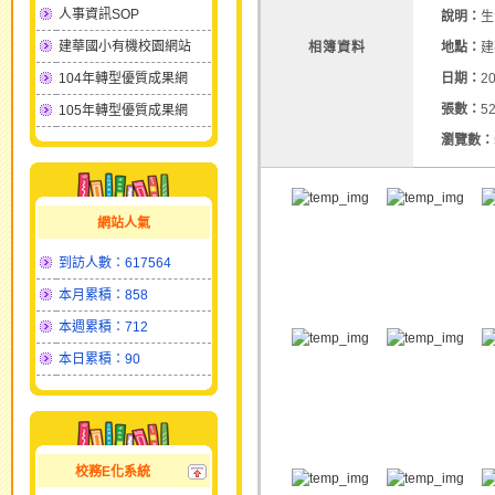
人事資訊SOP
說明：
生
建華國小有機校園網站
相簿資料
地點：
建
104年轉型優質成果網
日期：
20
張數：
5
105年轉型優質成果網
瀏覽數：
網站人氣
到訪人數：617564
本月累積：858
本週累積：712
本日累積：90
校務E化系統