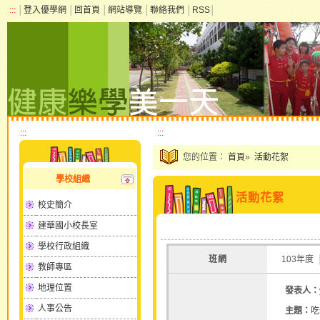
:::
│
登入優學網
│
回首頁
│
網站導覽
│
聯絡我們
│
RSS
│
:::
:::
您的位置：
首頁
»
活動花絮
學校組織
活動花絮
校史簡介
建華國小校長室
學校行政組織
班網
103年度
教師專區
地理位置
發表人：
人事公告
主題：
吃