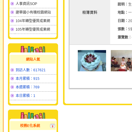
人事資訊SOP
說明：
生
建華國小有機校園網站
相簿資料
地點：
一
104年轉型優質成果網
日期：
20
張數：
5
105年轉型優質成果網
瀏覽數：
網站人氣
到訪人數：617621
本月累積：915
本週累積：769
本日累積：1
校務E化系統